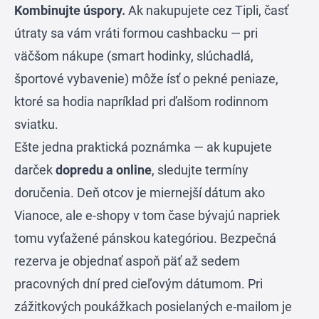
Kombinujte úspory.
Ak nakupujete cez Tipli, časť
útraty sa vám vráti formou cashbacku — pri
väčšom nákupe (smart hodinky, slúchadlá,
športové vybavenie) môže ísť o pekné peniaze,
ktoré sa hodia napríklad pri ďalšom rodinnom
sviatku.
Ešte jedna praktická poznámka — ak kupujete
darček
dopredu a online
, sledujte termíny
doručenia. Deň otcov je miernejší dátum ako
Vianoce, ale e-shopy v tom čase bývajú napriek
tomu vyťažené pánskou kategóriou. Bezpečná
rezerva je objednať aspoň päť až sedem
pracovných dní pred cieľovým dátumom. Pri
zážitkových poukážkach posielaných e-mailom je