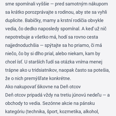
sme spomínali vyššie — pred samotným nákupom
sa krátko porozprávajte s rodinou, aby ste sa vyhli
duplicite. Babičky, mamy a krstní rodičia obvykle
vedia, čo dedko naposledy spomínal. A keď už nič
nepotrebuje a všetko má, hodí sa rovno cesta
najjednoduchšia — spýtajte sa ho priamo, či má
niečo, čo by si dlho prial, alebo niekam, kam by
chcel ísť. U starších ľudí sa otázka vníma menej
trápne ako u tridsiatnikov, naopak často sa potešia,
že o nich premýšľate konkrétne.
Ako nakupovať šikovne na Deň otcov
Deň otcov pripadá vždy na tretiu júnovú nedeľu — a
obchody to vedia. Sezónne akcie na pánsku
kategóriu (technika, šport, kozmetika, alkohol,