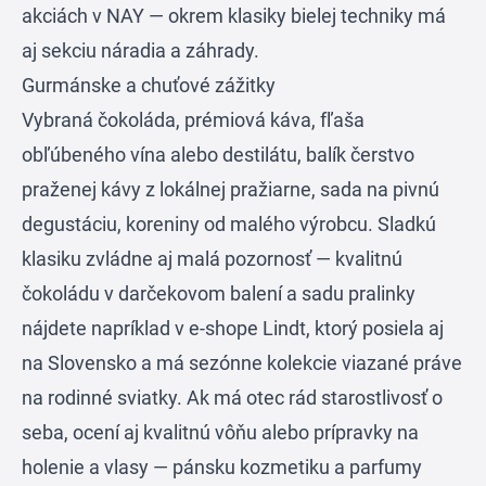
akciách v
NAY
— okrem klasiky bielej techniky má
aj sekciu náradia a záhrady.
Gurmánske a chuťové zážitky
Vybraná čokoláda, prémiová káva, fľaša
obľúbeného vína alebo destilátu, balík čerstvo
praženej kávy z lokálnej pražiarne, sada na pivnú
degustáciu, koreniny od malého výrobcu. Sladkú
klasiku zvládne aj malá pozornosť — kvalitnú
čokoládu v darčekovom balení a sadu pralinky
nájdete napríklad v e-shope
Lindt
, ktorý posiela aj
na Slovensko a má sezónne kolekcie viazané práve
na rodinné sviatky. Ak má otec rád starostlivosť o
seba, ocení aj kvalitnú vôňu alebo prípravky na
holenie a vlasy — pánsku kozmetiku a parfumy