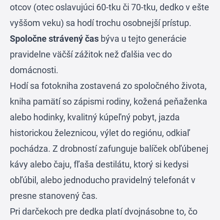
otcov (otec oslavujúci 60-tku či 70-tku, dedko v ešte
vyššom veku) sa hodí trochu osobnejší prístup.
Spoločne strávený čas
býva u tejto generácie
pravidelne väčší zážitok než ďalšia vec do
domácnosti.
Hodí sa fotokniha zostavená zo spoločného života,
kniha pamätí so zápismi rodiny, kožená peňaženka
alebo hodinky, kvalitný kúpeľný pobyt, jazda
historickou železnicou, výlet do regiónu, odkiaľ
pochádza. Z drobností zafunguje balíček obľúbenej
kávy alebo čaju, fľaša destilátu, ktorý si kedysi
obľúbil, alebo jednoducho pravidelný telefonát v
presne stanovený čas.
Pri darčekoch pre dedka platí dvojnásobne to, čo