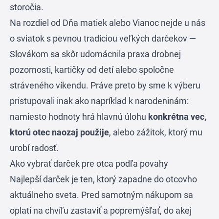
storočia.
Na rozdiel od Dňa matiek alebo Vianoc nejde u nás
o sviatok s pevnou tradíciou veľkých darčekov —
Slovákom sa skôr udomácnila praxa drobnej
pozornosti, kartičky od detí alebo spoločne
stráveného víkendu. Práve preto by sme k výberu
pristupovali inak ako napríklad k narodeninám:
namiesto hodnoty hrá hlavnú úlohu
konkrétna vec,
ktorú otec naozaj použije
, alebo zážitok, ktorý mu
urobí radosť.
Ako vybrať darček pre otca podľa povahy
Najlepší darček je ten, ktorý zapadne do otcovho
aktuálneho sveta. Pred samotným nákupom sa
oplatí na chvíľu zastaviť a popremýšľať, do akej