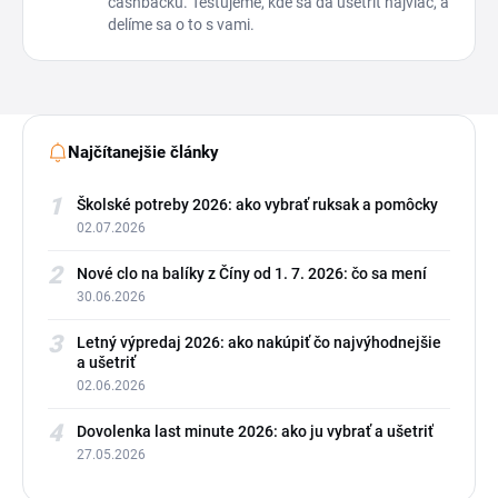
cashbacku. Testujeme, kde sa dá ušetriť najviac, a
delíme sa o to s vami.
Najčítanejšie články
1
Školské potreby 2026: ako vybrať ruksak a pomôcky
02.07.2026
2
Nové clo na balíky z Číny od 1. 7. 2026: čo sa mení
30.06.2026
3
Letný výpredaj 2026: ako nakúpiť čo najvýhodnejšie
a ušetriť
02.06.2026
4
Dovolenka last minute 2026: ako ju vybrať a ušetriť
27.05.2026