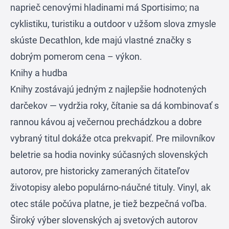
naprieč cenovými hladinami má
Sportisimo
; na
cyklistiku, turistiku a outdoor v užšom slova zmysle
skúste
Decathlon
, kde majú vlastné značky s
dobrým pomerom cena – výkon.
Knihy a hudba
Knihy zostávajú jedným z najlepšie hodnotených
darčekov — vydržia roky, čítanie sa dá kombinovať s
rannou kávou aj večernou prechádzkou a dobre
vybraný titul dokáže otca prekvapiť. Pre milovníkov
beletrie sa hodia novinky súčasných slovenských
autorov, pre historicky zameraných čitateľov
životopisy alebo populárno-náučné tituly. Vinyl, ak
otec stále počúva platne, je tiež bezpečná voľba.
Široký výber slovenských aj svetových autorov