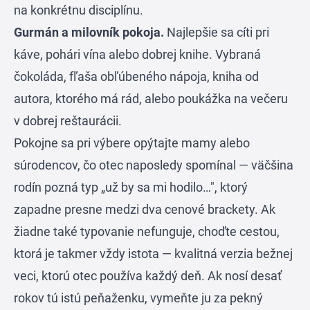
na konkrétnu disciplínu.
Gurmán a milovník pokoja.
Najlepšie sa cíti pri
káve, pohári vína alebo dobrej knihe. Vybraná
čokoláda, fľaša obľúbeného nápoja, kniha od
autora, ktorého má rád, alebo poukážka na večeru
v dobrej reštaurácii.
Pokojne sa pri výbere opýtajte mamy alebo
súrodencov, čo otec naposledy spomínal — väčšina
rodín pozná typ „už by sa mi hodilo…", ktorý
zapadne presne medzi dva cenové brackety. Ak
žiadne také typovanie nefunguje, choďte cestou,
ktorá je takmer vždy istota — kvalitná verzia bežnej
veci, ktorú otec používa každý deň. Ak nosí desať
rokov tú istú peňaženku, vymeňte ju za pekný