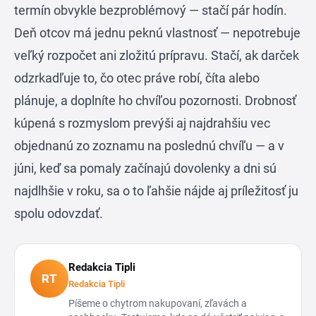
termín obvykle bezproblémový — stačí pár hodín.
Deň otcov má jednu peknú vlastnosť — nepotrebuje
veľký rozpočet ani zložitú prípravu. Stačí, ak darček
odzrkadľuje to, čo otec práve robí, číta alebo
plánuje, a doplníte ho chvíľou pozornosti. Drobnosť
kúpená s rozmyslom prevýši aj najdrahšiu vec
objednanú zo zoznamu na poslednú chvíľu — a v
júni, keď sa pomaly začínajú dovolenky a dni sú
najdlhšie v roku, sa o to ľahšie nájde aj príležitosť ju
spolu odovzdať.
Redakcia Tipli
RT
Redakcia Tipli
Píšeme o chytrom nakupovaní, zľavách a