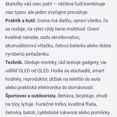
škatuľky váš otec patrí — väčšina ľudí kombinuje
viac typov, ale jeden zvyčajne prevažuje.
Praktik a kutil.
Doma má dielňu, opraví všetko, čo
sa rozbije, na výlet vždy berie multitool. Ocení
kvalitné náradie, sadu skrutkovačov,
akumulátorovú vŕtačku, čelovú baterku alebo dobre
vyrobenú peňaženku.
Technik.
Sleduje novinky, rád testuje gadgety, vie
odlíšiť OLED od QLED. Hodia sa slúchadlá, smart
hodinky, reproduktor, držiak na telefón do auta
alebo praktická elektronika do domácnosti.
Športovec a outdoorista.
Beháva, bicykluje, chodí
na túry, lyžuje. Funkčné tričko, kvalitná fľaša,
čelovka, batoh, cyklistické rukavice alebo pomôcky