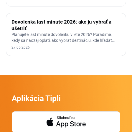
Dovolenka last minute 2026: ako ju vybrať a
ušetriť
Plánujete last minute dovolenku v lete 2026? Poradíme,
kedy sa naozaj oplatí, ako vybrať destináciu, kde hľadať
ponuky…
27.05.2026
Aplikácia Tipli
Stiahnuť na