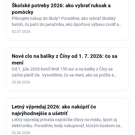
Školské potreby 2026: ako vybrať ruksak a
pomôcky
Plánujete nákup do školy? Poradíme, ako vybrať školský
batoh, čo patrí do peračníka, akú športovú výbavu zvoliť a
kedy…
02.07.2026
Nové clo na balíky z Číny od 1. 7. 2026: čo sa
mení
Od 1. júla 2026 končí limit 150 eur a na balíky z Číny sa
začne platiť clo. Vysvetlíme, čo sa mení, ako sa počíta a…
30.06.2026
Letný výpredaj 2026: ako nakúpiť čo
najvýhodnejšie a ušetriť
Letný výpredaj prináša najväčšie zľavy na módu, šport aj
elektroniku. Poradíme, kedy nakupovať, ktorým kúskom sa
vyhnúť…
02.06.2026