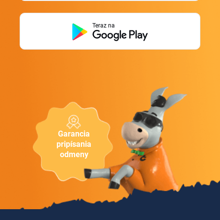
Teraz na
Garancia
pripísania
odmeny