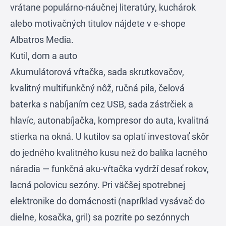
vrátane populárno-náučnej literatúry, kuchárok
alebo motivačných titulov nájdete v e-shope
Albatros Media
.
Kutil, dom a auto
Akumulátorová vŕtačka, sada skrutkovačov,
kvalitný multifunkčný nôž, ručná pila, čelová
baterka s nabíjaním cez USB, sada zástrčiek a
hlavíc, autonabíjačka, kompresor do auta, kvalitná
stierka na okná. U kutilov sa oplatí investovať skôr
do jedného kvalitného kusu než do balíka lacného
náradia — funkčná aku-vŕtačka vydrží desať rokov,
lacná polovicu sezóny. Pri väčšej spotrebnej
elektronike do domácnosti (napríklad vysávač do
dielne, kosačka, gril) sa pozrite po sezónnych