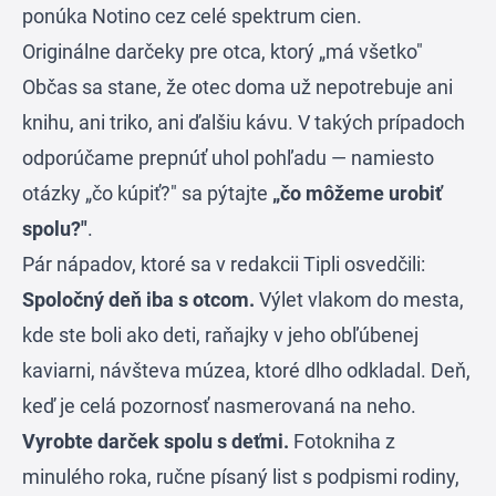
ponúka
Notino
cez celé spektrum cien.
Originálne darčeky pre otca, ktorý „má všetko"
Občas sa stane, že otec doma už nepotrebuje ani
knihu, ani triko, ani ďalšiu kávu. V takých prípadoch
odporúčame prepnúť uhol pohľadu — namiesto
otázky „čo kúpiť?" sa pýtajte
„čo môžeme urobiť
spolu?"
.
Pár nápadov, ktoré sa v redakcii Tipli osvedčili:
Spoločný deň iba s otcom.
Výlet vlakom do mesta,
kde ste boli ako deti, raňajky v jeho obľúbenej
kaviarni, návšteva múzea, ktoré dlho odkladal. Deň,
keď je celá pozornosť nasmerovaná na neho.
Vyrobte darček spolu s deťmi.
Fotokniha z
minulého roka, ručne písaný list s podpismi rodiny,