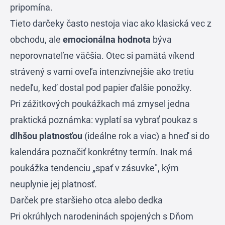
pripomína.
Tieto darčeky často nestoja viac ako klasická vec z
obchodu, ale
emocionálna hodnota
býva
neporovnateľne väčšia. Otec si pamätá víkend
strávený s vami oveľa intenzívnejšie ako tretiu
nedeľu, keď dostal pod papier ďalšie ponožky.
Pri zážitkových poukážkach má zmysel jedna
praktická poznámka: vyplatí sa vybrať poukaz s
dlhšou platnosťou
(ideálne rok a viac) a hneď si do
kalendára poznačiť konkrétny termín. Inak má
poukážka tendenciu „spať v zásuvke", kým
neuplynie jej platnosť.
Darček pre staršieho otca alebo dedka
Pri okrúhlych narodeninách spojených s Dňom