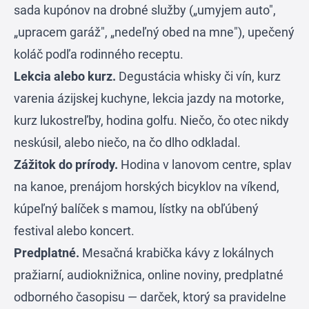
sada kupónov na drobné služby („umyjem auto",
„upracem garáž", „nedeľný obed na mne"), upečený
koláč podľa rodinného receptu.
Lekcia alebo kurz.
Degustácia whisky či vín, kurz
varenia ázijskej kuchyne, lekcia jazdy na motorke,
kurz lukostreľby, hodina golfu. Niečo, čo otec nikdy
neskúsil, alebo niečo, na čo dlho odkladal.
Zážitok do prírody.
Hodina v lanovom centre, splav
na kanoe, prenájom horských bicyklov na víkend,
kúpeľný balíček s mamou, lístky na obľúbený
festival alebo koncert.
Predplatné.
Mesačná krabička kávy z lokálnych
pražiarní, audioknižnica, online noviny, predplatné
odborného časopisu — darček, ktorý sa pravidelne