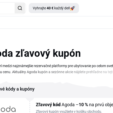
Vyhrajte
40 €
každý deň
da zľavový kupón
í medzi najznámejšie rezervačné platformy pre ubytovanie po celom svet
u cenu. Aktuálny Agoda kupón a sezónne akcie nájdete prehľadne na tejto s
zervácii. Či už plánujete víkend v Bratislave, dovolenku pri mori alebo slu
 desiatkach krajín. Vďaka aktívnej Agoda zľave zaplatíte za rovnakú izbu
vé kódy a kupóny
 pobytu alebo hotela s lepšou polohou.
Zľavový
kód
Agoda –
10 %
na prvú obje
Zľavový kupón využijete v košíku obchodu.