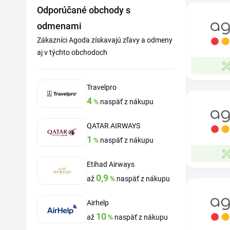
Odporúčané obchody s
odmenami
Zákazníci Agoda získavajú zľavy a odmeny
aj v týchto obchodoch
Travelpro
4
%
naspäť z nákupu
QATAR AIRWAYS
1
%
naspäť z nákupu
Etihad Airways
0,9
až
%
naspäť z nákupu
Airhelp
10
až
%
naspäť z nákupu