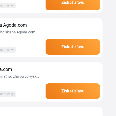
Získať zľavu
odmienky
na Agoda.com
 Thajsku na Agoda.com.
Získať zľavu
odmienky
da.com
mínať, so zľavou vo výške
Získať zľavu
odmienky