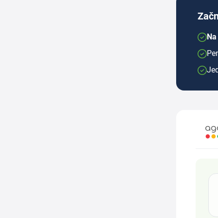
Začn
Na
Pen
Je