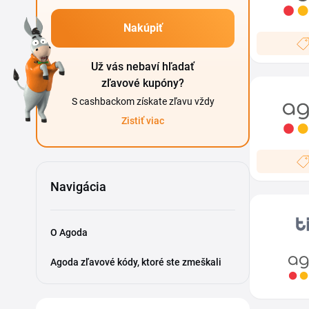
Nakúpiť
Už vás nebaví hľadať
zľavové kupóny?
S cashbackom získate zľavu vždy
Zistiť viac
Navigácia
O Agoda
Agoda zľavové kódy, ktoré ste zmeškali