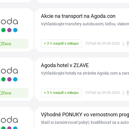
Akcie na transport na Agoda.con
Vyhľadávajte transfery autobusom, loďou, vlakom
Agoda.com a zarezervujte si jeden z nich, ktorý sa 
|
Zľava
+ 3 % naspäť z nákupu
Platí do 09.08.2026
P
Agoda hotel v ZĽAVE
Vyhľadávajte hotely na stránke Agoda.com a zareze
ktorý sa objaví v zľave.
|
Zľava
+ 3 % naspäť z nákupu
Platí do 09.08.2026
P
Výhodné PONUKY vo vernostnom pro
Stačí si zarezervovať pobyt, kvalifikovať sa a aut