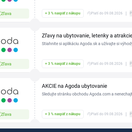
programe VIPAgoda, ktorá vás odmení príjemnými
|
Zľava
+ 3 % naspäť z nákupu
Platí do 09.08.2026
P
Zľavy na ubytovanie, letenky a atrakc
Stiahnite si aplikáciu Agoda.sk a užívajte si výho
ponúka. Budete mať prístup k zľavám a rôznym a
|
Zľava
+ 3 % naspäť z nákupu
Platí do 09.08.2026
P
AKCIE na Agoda ubytovanie
Sledujte stránku obchodu Agoda.com a nenechajte
ubytovanie, ktoré sa môžu kedykoľvek objaviť.
|
Zľava
+ 3 % naspäť z nákupu
Platí do 09.08.2026
P