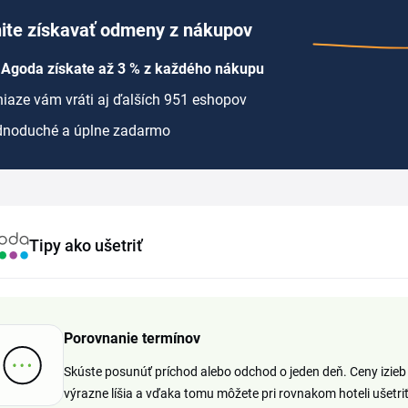
ite získavať odmeny z nákupov
 Agoda získate až 3 % z každého nákupu
iaze vám vráti aj ďalších 951 eshopov
dnoduché a úplne zadarmo
Tipy ako ušetriť
Porovnanie termínov
Skúste posunúť príchod alebo odchod o jeden deň. Ceny izie
výrazne líšia a vďaka tomu môžete pri rovnakom hoteli ušetriť 