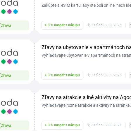
Zakúpte si eSIM kartu, aby ste boli online, nech id
Agoda.com a sledujte zľavy!
|
Zľava
+ 3 % naspäť z nákupu
Platí do 09.08.2026
P
Zľavy na ubytovanie v apartmánoch 
Vyhľadávajte ubytovanie v apartmánoch na strá
zarezervujte si jeden z nich, ak sa objaví v zľave.
|
Zľava
+ 3 % naspäť z nákupu
Platí do 09.08.2026
P
Zľavy na atrakcie a iné aktivity na Ag
Vyhľadávajte rôzne atrakcie a aktivity na stránk
zarezervujte si jeden z nich, ak sa objaví v zľave.
|
Zľava
+ 3 % naspäť z nákupu
Platí do 09.08.2026
P