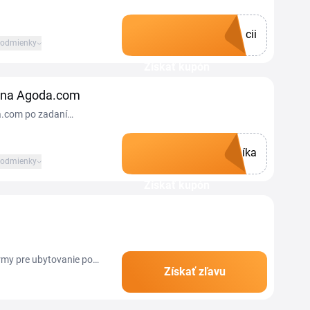
cii
odmienky
Získať kupón
 na Agoda.com
a.com po zadaní
sa automaticky uloží po
eals. Minimálna hodnota
íka
odmienky
Získať kupón
rmy pre ubytovanie po
Získať zľavu
 zaistíte za výhodnejšiu