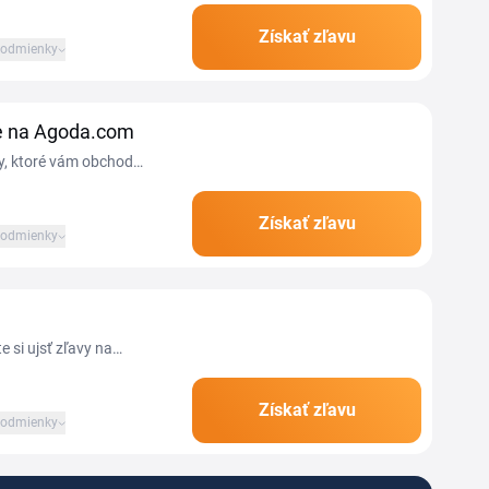
 akciami a zľavami.
Získať zľavu
odmienky
ie na Agoda.com
dy, ktoré vám obchod
kciám.
Získať zľavu
odmienky
 si ujsť zľavy na
Získať zľavu
odmienky