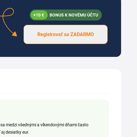
+10 €
BONUS K NOVÉMU ÚČTU
Registrovať sa ZADARMO
b sa medzi všednými a víkendovými dňami často
aj desiatky eur.