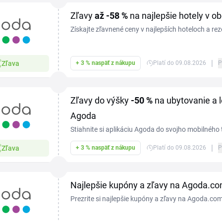
Zľavy
až -58 %
na najlepšie hotely v 
Získajte zľavnené ceny v najlepších hoteloch a re
obchode Agoda.com.
|
Zľava
+ 3 % naspäť z nákupu
Platí do 09.08.2026
P
Zľavy do výšky
-50 %
na ubytovanie a l
Agoda
Stiahnite si aplikáciu Agoda do svojho mobilného t
zľavy a špeciálne akcie.
|
Zľava
+ 3 % naspäť z nákupu
Platí do 09.08.2026
P
Najlepšie kupóny a zľavy na Agoda.co
Prezrite si najlepšie kupóny a zľavy na Agoda.com