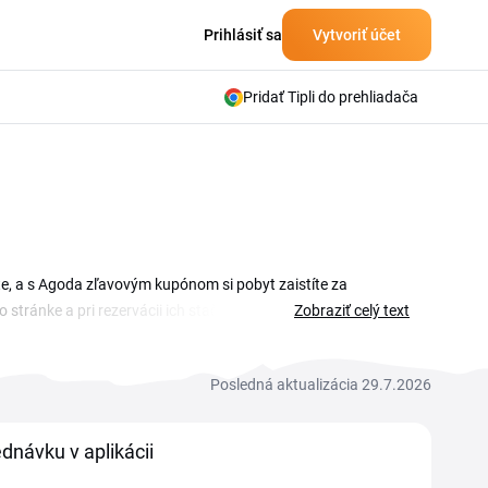
Prihlásiť sa
Vytvoriť účet
Pridať Tipli do prehliadača
e, a s Agoda zľavovým kupónom si pobyt zaistíte za
tránke a pri rezervácii ich stačí vložiť do poľa pre zľavový
Zobraziť celý text
žobnú cestu, na Agode si vyberiete z hotelov, apartmánov aj
 menej a ušetrené eurá môžete investovať napríklad do
Posledná aktualizácia 29.7.2026
dnávku v aplikácii