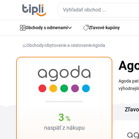
Obchody s odmenami
Zľavové kupóny
Obchody
Ubytovanie a cestovanie
Agoda
Ago
Agoda patr
výhodnejši
kód pri re
rezortov v
Zľavo
predĺženia
3
%
naspäť z nákupu