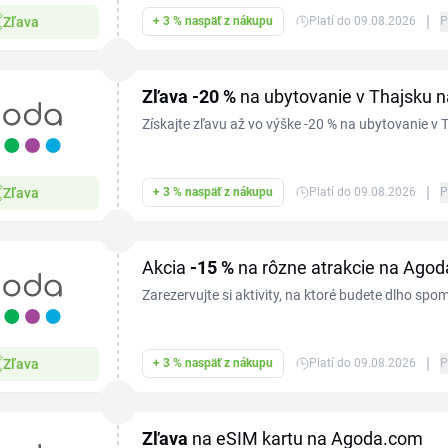
|
Zľava
+ 3 % naspäť z nákupu
Platí do 09.08.2026
P
Zľava
-20 %
na ubytovanie v Thajsku 
Získajte zľavu až vo výške -20 % na ubytovanie v
|
Zľava
+ 3 % naspäť z nákupu
Platí do 09.08.2026
P
Akcia
-15 %
na rôzne atrakcie na Ago
Zarezervujte si aktivity, na ktoré budete dlho spo
-15 % na Agoda.com.
|
Zľava
+ 3 % naspäť z nákupu
Platí do 09.08.2026
P
Zľava
na eSIM kartu na Agoda.com