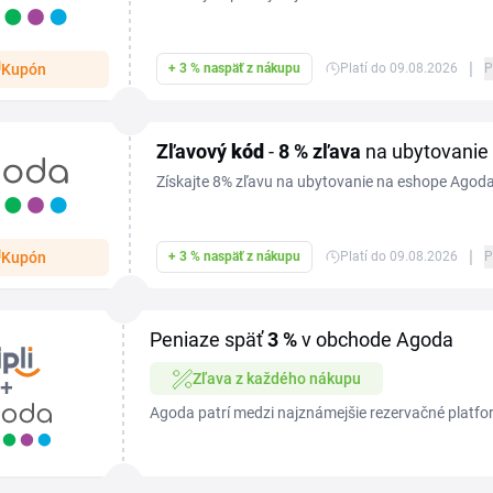
|
Kupón
+ 3 % naspäť z nákupu
Platí do 09.08.2026
P
Zľavový
kód
-
8 %
zľava
na ubytovanie
Získajte 8% zľavu na ubytovanie na eshope Agod
zľavového kódu v nákupnom košíku. Zľavový kód 
kliknutí na tlačidlo Get coupon v sekcii Todays d
|
Kupón
+ 3 % naspäť z nákupu
Platí do 09.08.2026
P
objednávky musí byť 102 €.
Peniaze späť
3 %
v obchode Agoda
Zľava z každého nákupu
Agoda patrí medzi najznámejšie rezervačné platfo
celom svete, a s Agoda zľavovým kupónom si pobyt
cenu...