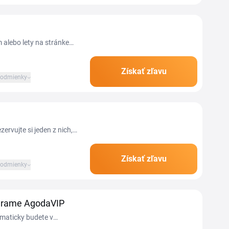
 alebo lety na stránke
objaví v zľave.
Získať zľavu
odmienky
rvujte si jeden z nich,
Získať zľavu
odmienky
grame AgodaVIP
omaticky budete v