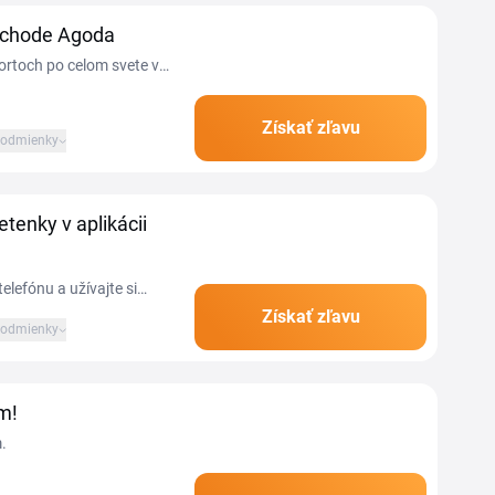
obchode Agoda
zortoch po celom svete v
Získať zľavu
odmienky
etenky v aplikácii
elefónu a užívajte si
Získať zľavu
odmienky
m!
.