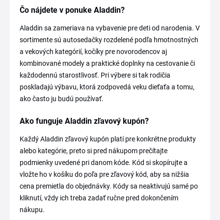
Čo nájdete v ponuke Aladdin?
Aladdin sa zameriava na vybavenie pre deti od narodenia. V
sortimente sú autosedačky rozdelené podľa hmotnostných
a vekových kategórií, kočíky pre novorodencov aj
kombinované modely a praktické doplnky na cestovanie či
každodennú starostlivosť. Pri výbere si tak rodičia
poskladajú výbavu, ktorá zodpovedá veku dieťaťa a tomu,
ako často ju budú používať.
Ako funguje Aladdin zľavový kupón?
Každý Aladdin zľavový kupón platí pre konkrétne produkty
alebo kategórie, preto si pred nákupom prečítajte
podmienky uvedené pri danom kóde. Kód si skopírujte a
vložte ho v košíku do poľa pre zľavový kód, aby sa nižšia
cena premietla do objednávky. Kódy sa neaktivujú samé po
kliknutí, vždy ich treba zadať ručne pred dokončením
nákupu.