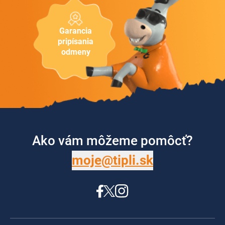
Garancia
pripísania
odmeny
Ako vám môžeme pomôcť?
moje@tipli.sk