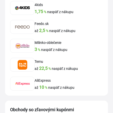
4kids
1,75
%
naspäť z nákupu
Feedo.sk
2,5
až
%
naspäť z nákupu
Milinko-oblečenie
3
%
naspäť z nákupu
Temu
22,5
až
%
naspäť z nákupu
AliExpress
10
až
%
naspäť z nákupu
Obchody so zľavovými kupónmi