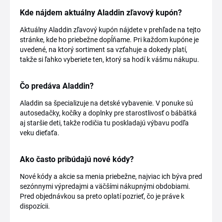
Kde nájdem aktuálny Aladdin zľavový kupón?
Aktuálny Aladdin zľavový kupón nájdete v prehľade na tejto
stránke, kde ho priebežne dopĺňame. Pri každom kupóne je
uvedené, na ktorý sortiment sa vzťahuje a dokedy platí,
takže si ľahko vyberiete ten, ktorý sa hodí k vášmu nákupu.
Čo predáva Aladdin?
Aladdin sa špecializuje na detské vybavenie. V ponuke sú
autosedačky, kočíky a doplnky pre starostlivosť o bábätká
aj staršie deti, takže rodičia tu poskladajú výbavu podľa
veku dieťaťa.
Ako často pribúdajú nové kódy?
Nové kódy a akcie sa menia priebežne, najviac ich býva pred
sezónnymi výpredajmi a väčšími nákupnými obdobiami.
Pred objednávkou sa preto oplatí pozrieť, čo je práve k
dispozícii.