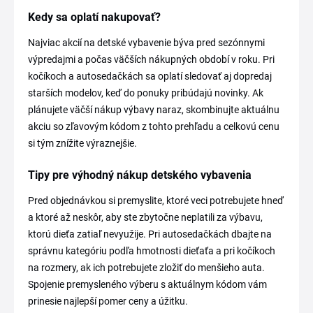
Kedy sa oplatí nakupovať?
Najviac akcií na detské vybavenie býva pred sezónnymi
výpredajmi a počas väčších nákupných období v roku. Pri
kočíkoch a autosedačkách sa oplatí sledovať aj dopredaj
starších modelov, keď do ponuky pribúdajú novinky. Ak
plánujete väčší nákup výbavy naraz, skombinujte aktuálnu
akciu so zľavovým kódom z tohto prehľadu a celkovú cenu
si tým znížite výraznejšie.
Tipy pre výhodný nákup detského vybavenia
Pred objednávkou si premyslite, ktoré veci potrebujete hneď
a ktoré až neskôr, aby ste zbytočne neplatili za výbavu,
ktorú dieťa zatiaľ nevyužije. Pri autosedačkách dbajte na
správnu kategóriu podľa hmotnosti dieťaťa a pri kočíkoch
na rozmery, ak ich potrebujete zložiť do menšieho auta.
Spojenie premysleného výberu s aktuálnym kódom vám
prinesie najlepší pomer ceny a úžitku.