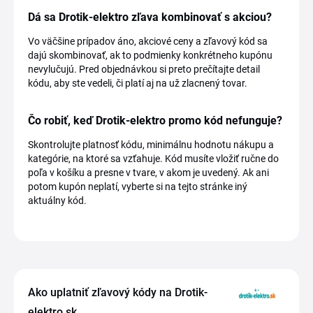
Dá sa Drotik-elektro zľava kombinovať s akciou?
Vo väčšine prípadov áno, akciové ceny a zľavový kód sa
dajú skombinovať, ak to podmienky konkrétneho kupónu
nevylučujú. Pred objednávkou si preto prečítajte detail
kódu, aby ste vedeli, či platí aj na už zlacnený tovar.
Čo robiť, keď Drotik-elektro promo kód nefunguje?
Skontrolujte platnosť kódu, minimálnu hodnotu nákupu a
kategórie, na ktoré sa vzťahuje. Kód musíte vložiť ručne do
poľa v košíku a presne v tvare, v akom je uvedený. Ak ani
potom kupón neplatí, vyberte si na tejto stránke iný
aktuálny kód.
Ako uplatniť zľavový kódy na Drotik-
elektro.sk