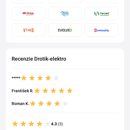
Recenzie Drotik-elektro
*****
František R.
Roman K.
4.3
(3)