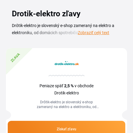
Drotik-elektro zľavy
Drôtik-elektro je slovenský e-shop zameraný na elektro a
elektroniku, od domácich spotrebičov cez drobnú
Zobraziť celý text
elektroniku až po káble, komponenty a príslušenstvo do
domácnosti. So Drotik-elektro zľavovým kupónom nakúpite
tento sortiment za výhodnejšiu cenu a aktuálny Drotik-
ZĽAVA
elektro kupón si vyberiete priamo na tejto stránke. Každá
Drotik-elektro zľava aj sezónna akcia sa dá skombinovať s
prehľadným nákupom, stačí si pred objednávkou
skopírovať platný kód. Či hľadáte spotrebič do kuchyne,
Peniaze späť
2,5 %
v obchode
elektroinštalačný materiál alebo elektroniku pre domácnosť,
Drotik-elektro
aktuálny prehľad kódov a ponúk máte vždy pri ruke a viete
Drôtik-elektro je slovenský e-shop
tak nakúpiť premyslene.
zameraný na elektro a elektroniku, od
domácich spotrebičov cez drobnú
elektroniku až po káble, komponenty a...
Získať zľavu