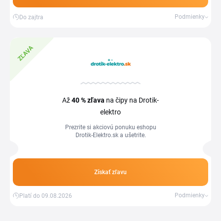
Podmienky
Do zajtra
ZĽAVA
Až
40 %
zľava
na čipy na Drotik-
elektro
Prezrite si akciovú ponuku eshopu
Drotik-Elektro.sk a ušetrite.
Získať zľavu
Podmienky
Platí do 09.08.2026