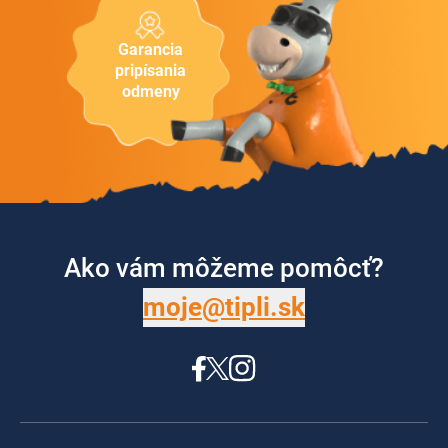
Garancia
pripísania
odmeny
Ako vám môžeme pomôcť?
moje@tipli.sk