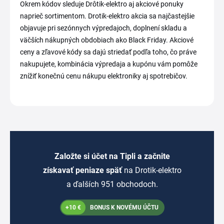
Okrem kódov sleduje Drôtik-elektro aj akciové ponuky
naprieč sortimentom. Drotik-elektro akcia sa najčastejšie
objavuje pri sezónnych výpredajoch, doplnení skladu a
väčších nákupných obdobiach ako Black Friday. Akciové
ceny a zľavové kódy sa dajú striedať podľa toho, čo práve
nakupujete, kombinácia výpredaja a kupónu vám pomôže
znížiť konečnú cenu nákupu elektroniky aj spotrebičov.
Založte si účet na Tipli a začnite
získavať peniaze späť
na Drotik-elektro
a ďalších 951 obchodoch.
+10 €
BONUS K NOVÉMU ÚČTU