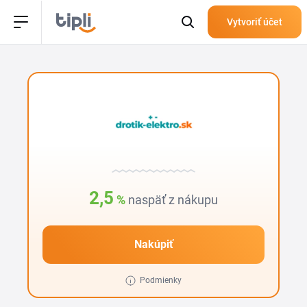
Vytvoriť účet
2,5
%
naspäť z nákupu
Nakúpiť
Podmienky