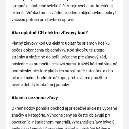
stropné a nástenné svietidlá či zdroje svetla pre interiér aj
exteriér. Vďaka tomu zvládnete jednou objednávkou pokryť
väčšinu potrieb pri stavbe či oprave.
Ako uplatniť CB elektro zľavový kód?
Platný zľavový kód CB elektro uplatníte priamo v košíku
počas dokončenia objednávky. Kód skopírujte z tejto
stránky a vložte ho do poľa určeného pre zľavový kód,
následne sa prepočíta celková suma. Každý kód má vlastné
podmienky, niektoré platia len na vybrané kategórie alebo
pri minimálnej hodnote nákupu, preto si pred použitím
overte detaily konkrétnej ponuky.
Akcie a sezónne zľavy
Okrem kódov ponúka obchod aj priebežné akcie na vybrané
značky a kategórie. Výhodné ceny sa často objavujú pri
osvetlení a inštalačnom materiáli, výraznejšie zľavy bývajú
počas sezónnych výpredajov. Aktuálny prehľad kódov a