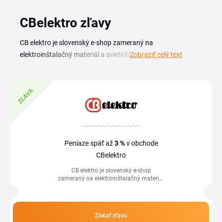
CBelektro zľavy
CB elektro je slovenský e-shop zameraný na
elektroinštalačný materiál a svietidlá od overených
Zobraziť celý text
výrobcov. Nájdete tu vypínače, zásuvky, káble, ističe,
rozvádzačové komponenty aj kompletný sortiment
osvetlenia do domácnosti, dielne či kancelárie. So CB
ZĽAVA
elektro zľavovým kódom zaplatíte za vybavenie
elektroinštalácie ešte výhodnejšie. Či už dokončujete
novostavbu, rekonštruujete byt alebo len dopĺňate
jednotlivé komponenty, aktuálne zľavové kódy a akcie na
Peniaze späť až
3 %
v obchode
tejto stránke vám pomôžu znížiť cenu nákupu. Stačí si
CBelektro
vybrať platný kód, skopírovať ho a uplatniť pri objednávke v
CB elektro je slovenský e-shop
e-shope CB elektro.
zameraný na elektroinštalačný materiál
a svietidlá od overených výrobcov.
Nájdete tu vypínače, zásuvky, káble,...
Získať zľavu