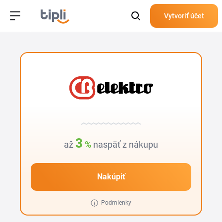
Vytvoriť účet
3
až
%
naspäť z nákupu
Nakúpiť
Podmienky