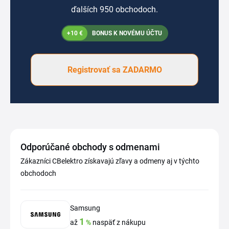
ďalších 950 obchodoch.
+10 €
BONUS K NOVÉMU ÚČTU
Registrovať sa ZADARMO
Odporúčané obchody s odmenami
Zákazníci CBelektro získavajú zľavy a odmeny aj v týchto
obchodoch
Samsung
1
až
%
naspäť z nákupu