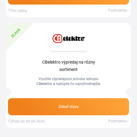
Podmienky
Do zajtra
ZĽAVA
CBelektro výpredaj na rôzny
sortiment
Využite výpredajovú ponuku eshopu
CBelektro a nakúpte čo najvýhodnejšie.
Získať zľavu
Podmienky
Platí do 09.08.2026