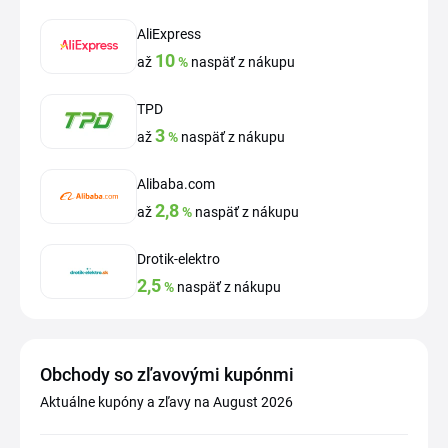
AliExpress
10
až
%
naspäť z nákupu
TPD
3
až
%
naspäť z nákupu
Alibaba.com
2,8
až
%
naspäť z nákupu
Drotik-elektro
2,5
%
naspäť z nákupu
Obchody so zľavovými kupónmi
Aktuálne kupóny a zľavy na August 2026