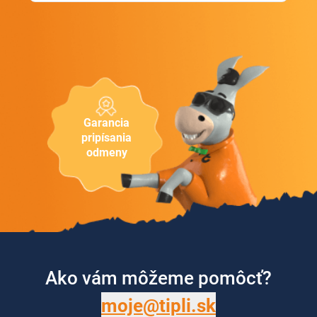
Garancia
pripísania
odmeny
Ako vám môžeme pomôcť?
moje@tipli.sk