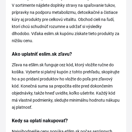
V sortimente nájdete doplnky stravy na spaľovanie tukov,
prípravky na podporu metabolizmu, detoxikačné a čistiace
kúry aj produkty pre celkovú vitalitu. Obchod cieli na ľudí,
ktorí chcú schudnúť rozumne a udržať si výsledky
dlhodobo. Vďaka eslim.sk kupónu získate tieto produkty za
nižšiu cenu.
Ako uplatniť eslim.sk zľavu?
Zľava na eSlim.sk funguje cez kód, ktorý vložíte ručne do
košíka. Vyberte si platný kupón z tohto prehľadu, skopírujte
ho a po pridaní produktov ho vložte do poľa pre zľavový
kód. Konečná suma sa prepočíta ešte pred dokončením
objednávky, takže hneď uvidíte, koľko ušetríte. Každý kód
má vlastné podmienky, sledujte minimálnu hodnotu nákupu
aj platnosť.
Kedy sa oplatí nakupovať?
Najvýhodnejšie ceny ponúka eSlim.sk počas sezónnych