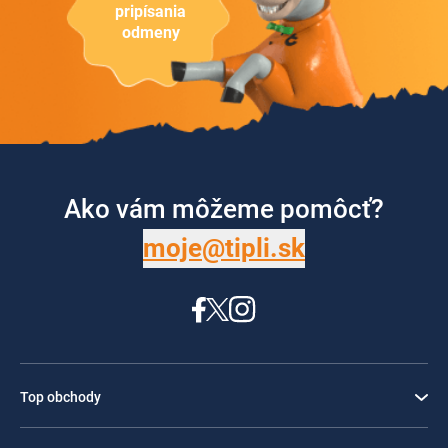
pripísania
odmeny
Ako vám môžeme pomôcť?
moje@tipli.sk
Top obchody