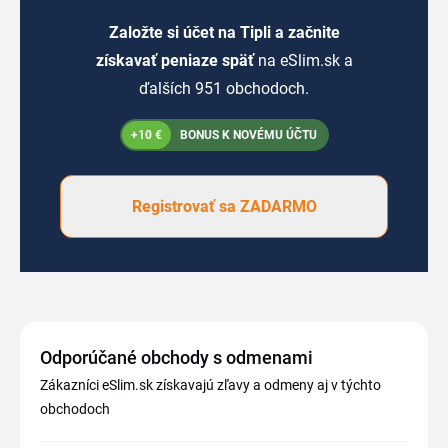
Založte si účet na Tipli a začnite
získavať peniaze späť
na eSlim.sk a
ďalších 951 obchodoch.
+10 €
BONUS K NOVÉMU ÚČTU
Registrovať sa ZADARMO
Odporúčané obchody s odmenami
Zákazníci eSlim.sk získavajú zľavy a odmeny aj v týchto
obchodoch