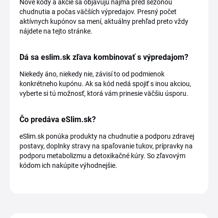
Nové kódy a akcie sa objavujú najmä pred sezónou
chudnutia a počas väčších výpredajov. Presný počet
aktívnych kupónov sa mení, aktuálny prehľad preto vždy
nájdete na tejto stránke.
Dá sa eslim.sk zľava kombinovať s výpredajom?
Niekedy áno, niekedy nie, závisí to od podmienok
konkrétneho kupónu. Ak sa kód nedá spojiť s inou akciou,
vyberte si tú možnosť, ktorá vám prinesie väčšiu úsporu.
Čo predáva eSlim.sk?
eSlim.sk ponúka produkty na chudnutie a podporu zdravej
postavy, doplnky stravy na spaľovanie tukov, prípravky na
podporu metabolizmu a detoxikačné kúry. So zľavovým
kódom ich nakúpite výhodnejšie.