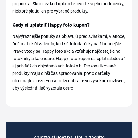
prepočíta. Skôr než kód uplatníte, overte si jeho podmienky,
niektoré platia len pre vybrané produkty.
Kedy si uplatniť Happy foto kupón?
Najvýraznejšie ponuky sa objavujú pred sviatkami, Vianoce,
Deň matiek či Valentín, keď sú fotodarčeky najžiadanejšie.
Práve vtedy sa Happy foto akcia vzťahuje najčastejšie na
fotoknihy a kalendáre. Happy foto kupón sa oplatí sledovať
aj pri väčších objednávkach fotokníh. Personalizované
produkty majú dlhší čas spracovania, preto darčeky
objednajte s rezervou a fotky nahrajte vo vysokom rozlíšení,
aby výsledná tlač vyzerala ostro.
Založte si účet na Tipli a začnite