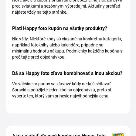
Nové akcie a kupóny pridávame priebežne, najviac ich býva
pred sviatkami a sezónnymi výpredajmi. Aktuálny prehľad
nájdete vždy na tejto stránke.
Platí Happy foto kupón na všetky produkty?
Nie vždy. Niektoré kódy sú viazané na konkrétnu kategóriu,
napríklad fotoknihy alebo kalendáre, prípadne na
minimálnu hodnotu nákupu. Podmienky každého kupónu si
prečítajte pred objednávkou.
Dá sa Happy foto zľava kombinovať s inou akciou?
Vo väčšine prípadov sa zľavové kódy nedajú sčítavať.
Spravidla použijete jeden kód na objednávku, preto si
vyberte ten, ktorý vám prinesie najvýhodnejšiu cenu.
Ako uplatniť zľavové kupóny na Happy foto