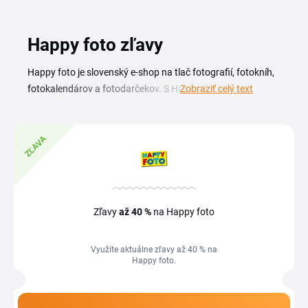
Happy foto zľavy
Happy foto je slovenský e-shop na tlač fotografií, fotokníh,
fotokalendárov a fotodarčekov. S Happy foto zľavovým
Zobraziť celý text
kódom premeníte svoje obľúbené snímky na nástenné
obrazy, plagáty alebo darčekové predmety za výhodnejšiu
cenu. Aktuálne zľavy, kupóny a akcie pridávame na túto
ZĽAVA
stránku priebežne, od sezónnych ponúk na fotoknihy až po
výpredaje fotodarčekov pred sviatkami. Pred objednávkou
si prejdite prehľad kódov na tejto stránke a vyberte ten,
ktorý sa hodí k vášmu nákupu.
Zľavy
až 40 %
na Happy foto
Využite aktuálne zľavy až 40 % na
Happy foto.