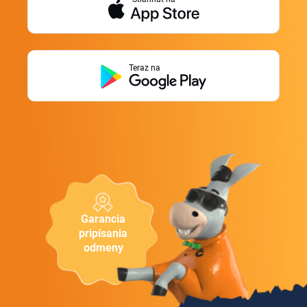
Teraz na
Garancia
pripísania
odmeny