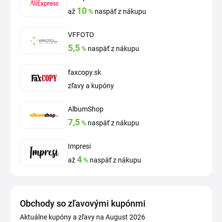
10
až
%
naspäť z nákupu
VFFOTO
5,5
%
naspäť z nákupu
faxcopy.sk
zľavy a kupóny
AlbumShop
7,5
%
naspäť z nákupu
Impresi
4
až
%
naspäť z nákupu
Obchody so zľavovými kupónmi
Aktuálne kupóny a zľavy na August 2026