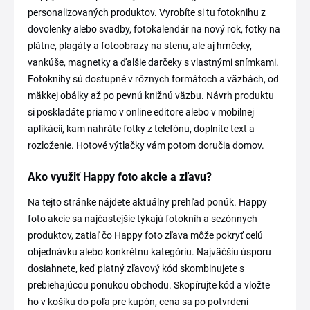
personalizovaných produktov. Vyrobíte si tu fotoknihu z
dovolenky alebo svadby, fotokalendár na nový rok, fotky na
plátne, plagáty a fotoobrazy na stenu, ale aj hrnčeky,
vankúše, magnetky a ďalšie darčeky s vlastnými snímkami.
Fotoknihy sú dostupné v rôznych formátoch a väzbách, od
mäkkej obálky až po pevnú knižnú väzbu. Návrh produktu
si poskladáte priamo v online editore alebo v mobilnej
aplikácii, kam nahráte fotky z telefónu, doplníte text a
rozloženie. Hotové výtlačky vám potom doručia domov.
Ako využiť Happy foto akcie a zľavu?
Na tejto stránke nájdete aktuálny prehľad ponúk. Happy
foto akcie sa najčastejšie týkajú fotokníh a sezónnych
produktov, zatiaľ čo Happy foto zľava môže pokryť celú
objednávku alebo konkrétnu kategóriu. Najväčšiu úsporu
dosiahnete, keď platný zľavový kód skombinujete s
prebiehajúcou ponukou obchodu. Skopírujte kód a vložte
ho v košíku do poľa pre kupón, cena sa po potvrdení