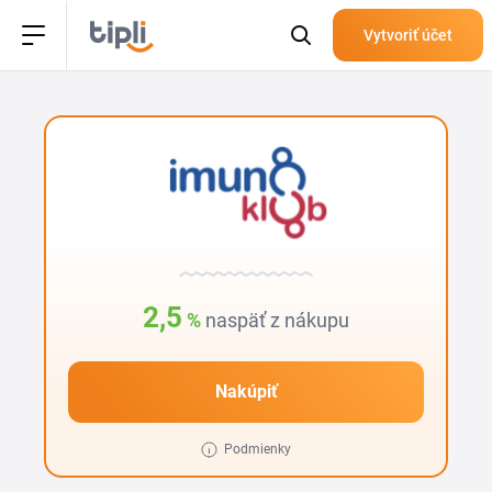
Vytvoriť účet
2,5
%
naspäť z nákupu
Nakúpiť
Podmienky