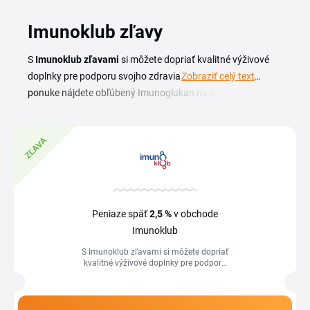
Imunoklub zľavy
S
Imunoklub zľavami
si môžete dopriať kvalitné výživové
doplnky pre podporu svojho zdravia za skvelé ceny. V
Zobraziť celý text
ponuke nájdete obľúbený Imunoglukan na posilnenie
imunity, doplnky s omega-3 mastnými kyselinami, ale aj
výživné krémy na vašu pokožku. Nezmeškajte populárny
ZĽAVA
Imunoklub výpredaj, ktorý prináša úžasné úspory. Vaše
zdravie si zaslúži tú najlepšiu starostlivosť – doprajte si ju s
Imunoklubom a ušetrite!
Peniaze späť
2,5 %
v obchode
Imunoklub
S Imunoklub zľavami si môžete dopriať
kvalitné výživové doplnky pre podporu
svojho zdravia za skvelé ceny. V ponuke
nájdete...