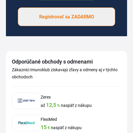
Registrovať sa ZADARMO
Odporúčané obchody s odmenami
Zákazníci Imunoklub získavajú zľavy a odmeny aj v týchto
obchodoch
Zerex
12,5
až
%
naspäť z nákupu
FlexiMed
15
€
naspäť z nákupu