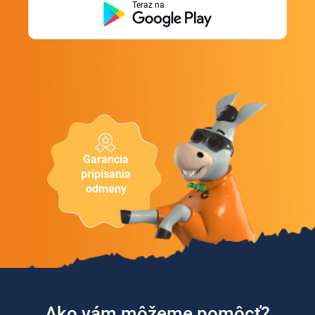
Teraz na
Garancia
pripísania
odmeny
Ako vám môžeme pomôcť?