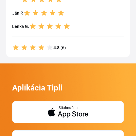
Ján P.
Lenka G.
4.8
(6)
Aplikácia Tipli
Stiahnuť na