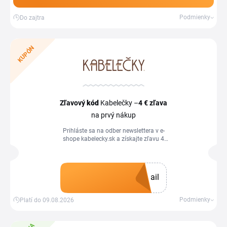
Podmienky
Do zajtra
KUPÓN
Zľavový
kód
Kabelečky –
4 €
zľava
na prvý nákup
Prihláste sa na odber newslettera v e-
shope kabelecky.sk a získajte zľavu 4
€ pri nákupe od 60 €.
ail
Získať kupón
Podmienky
Platí do 09.08.2026