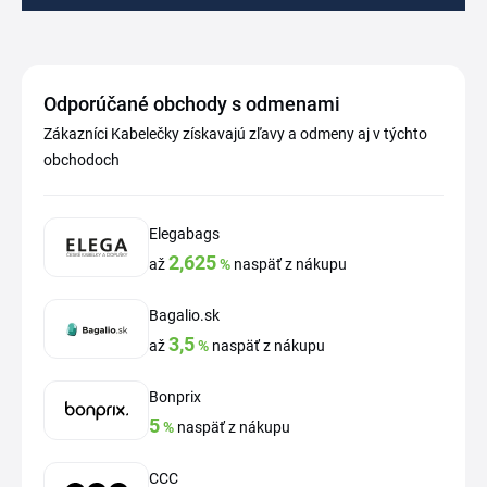
Odporúčané obchody s odmenami
Zákazníci Kabelečky získavajú zľavy a odmeny aj v týchto
obchodoch
Elegabags
2,625
až
%
naspäť z nákupu
Bagalio.sk
3,5
až
%
naspäť z nákupu
Bonprix
5
%
naspäť z nákupu
CCC