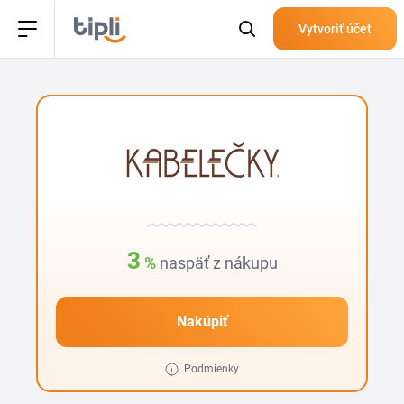
Vytvoriť účet
3
%
naspäť z nákupu
Nakúpiť
Podmienky