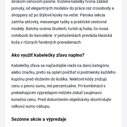
širokom cenovom pásme. Kožené kabelky tvoria základ
ponuky, od elegantných modelov do práce cez crossbody a
shoppery až po štýlové kúsky na večer. Pánska sekcia
zahŕňa aktovky, messenger tašky a praktické cestovné
modely. Batohy ocenia študenti, turisti aj ľudia, čo nosia
notebook do kancelárie. V peňaženkách prevláda klasická
koža v rôznych farebných prevedeniach.
Ako využiť kabelečky zľavu naplno?
Kabelečky zľava sa najčastejšie viaže na danú kategóriu
alebo značku, preto sa oplatí prečítať si podmienky každého
kupónu pred vložením do košíka. Niektoré kódy znižujú
cenu o pevnú sumu, iné percentuálne. Pri kombinácii s
prebiehajúcim výpredajom môžete získať zaujímavú
konečnú cenu. Pred dokončením objednávky skontrolujte
celkovú sumu nákupu.
Sezónne akcie a výpredaje