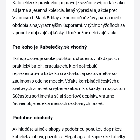
Kabelečky.sk pravidelne pripravuje sezónne výpredaje, ako
sú jarná a jesenná kolekcia, letný výpredaj aj akcie pred
Vianocami. Black Friday a koncoročné zľavy patria medzi
obdobia s najvýraznejšími úsporami. V týchto týždňoch sa
v ponuke objavujú aj kúsky, ktoré bežne nebývajú v akcii.
Pre koho je Kabelečky.sk vhodný
E-shop oslovuje široké publikum: študentov hľadajúcich
praktický batoh, pracujúcich, ktorí potrebujú
reprezentatívnu kabelku či aktovku, aj cestovateľov so
záujmom o odolné modely. Vďaka kombinácii českých a
svetových značiek si vyberie zákazník s každým rozpočtom.
Súčasťou sortimentu sú aj športové doplnky, vrátane
ľadvienok, vreciek a menších cestovných tašiek.
Podobné obchody
Ak hľadáte aj iné e-shopy s podobnou ponukou doplnkov,
kabeliek a obuvi, pozrite si: Elegabags - dizajnérske kabelky