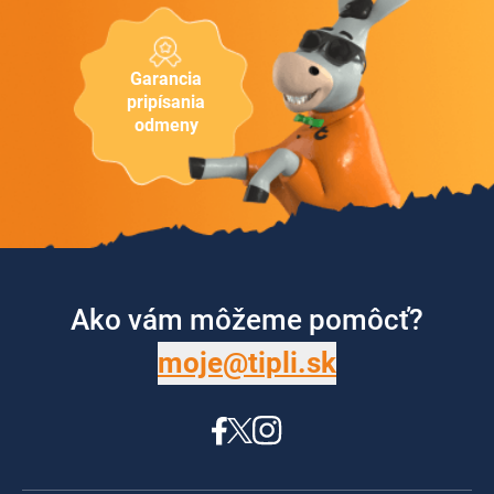
Garancia
pripísania
odmeny
Ako vám môžeme pomôcť?
moje@tipli.sk