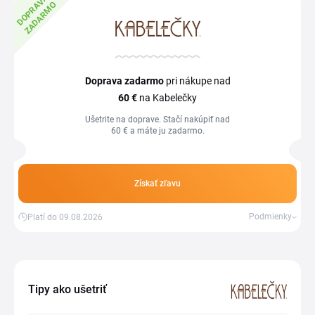
D
O
P
R
V
A
Z
A
D
A
R
M
A
O
Doprava zadarmo
pri nákupe nad
60 €
na Kabelečky
Ušetrite na doprave. Stačí nakúpiť nad
60 € a máte ju zadarmo.
Získať zľavu
Podmienky
Platí do 09.08.2026
Tipy ako ušetriť