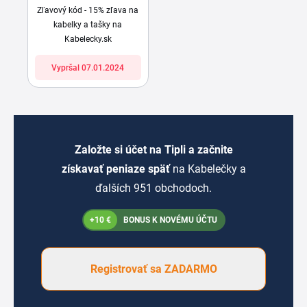
Zľavový kód - 15% zľava na
kabelky a tašky na
Kabelecky.sk
Vypršal 07.01.2024
Založte si účet na Tipli a začnite
získavať peniaze späť
na Kabelečky a
ďalších 951 obchodoch.
+10 €
BONUS K NOVÉMU ÚČTU
Registrovať sa ZADARMO