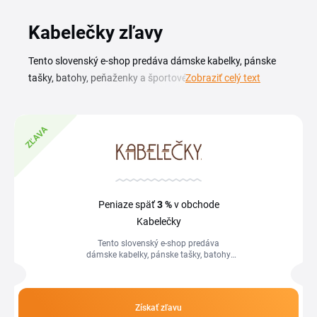
Kabelečky zľavy
Tento slovenský e-shop predáva dámske kabelky, pánske
tašky, batohy, peňaženky a športové či voľnočasové
Zobraziť celý text
doplnky pre ženy aj mužov všetkých vekových kategórií.
Aktuálny kabelečky zľavový kupón vám pomôže ušetriť na
kožených modeloch českých aj svetových značiek. V
ZĽAVA
ponuke nájdete kúsky pre každodenné nosenie, do práce,
do školy aj na cesty. Na tejto stránke nájdete aktuálny
prehľad kabelečky kupónov a sezónnych akcií. Kódy sa líšia
zameraním, niektoré platia pre dámsku kolekciu, iné pre
Peniaze späť
3 %
v obchode
pánsku sekciu alebo pri nákupe nad určitú hodnotu.
Kabelečky
Podmienky si overte pri danej akcii, aby ste vybrali kód,
Tento slovenský e-shop predáva
ktorý zodpovedá vášmu nákupu.
dámske kabelky, pánske tašky, batohy,
peňaženky a športové či voľnočasové
doplnky pre ženy aj mužov všetkých...
Získať zľavu