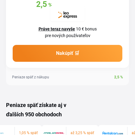
2,5
%
Získajte späť
z
vašich nákupov
Práve teraz navyše
10 € bonus
pre nových používateľov
Nakúpiť 🛒
Peniaze späť z nákupu
2,5
%
Peniaze späť získate aj v
ďalších 950 obchodoch
1,05 % späť
až 3,25 % späť
a