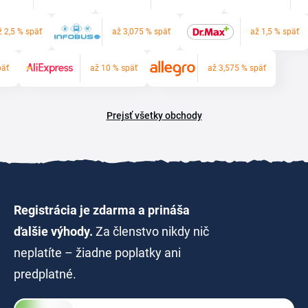
ž 2,5 % späť
až 3,075 % späť
až 1,5 % späť
päť
až 10 % späť
až 3,575 % späť
Prejsť všetky obchody
Registrácia je zdarma a prináša
ďalšie výhody.
Za členstvo nikdy nič
neplatíte – žiadne poplatky ani
predplatné.