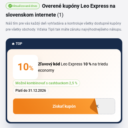
Overené kupóny Leo Express na
Aktualizované dnes
slovenskom internete
(1)
Náš tím pre vás každý deň vyhľadáva a kontroluje všetky dostupné kupóny
pre všetky obchody. Vďaka Tipli tak máte záruku najvýhodnejšieho nákupu.
🔥 TOP
10
Zľavový
kód
Leo Express
10 %
na triedu
%
economy
Možné kombinovať s cashbackom 2,5 %
Platí do 31.12.2026
Získať kupón
LAK