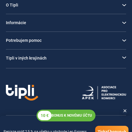
O Tipli
Informácie
Potrebujem pomoc
Tipli v iných krajinách
10 €
BONUS K NOVÉMU ÚČTU
© 2026 Tipli.cz | Všetky práva vyhradené
Získať bonus
Peniaze späť 2,5 % na všetko v obchode Leo Express