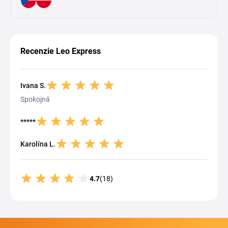
Recenzie Leo Express
Ivana S.
Spokojná
*****
Karolína L.
4.7
(18)