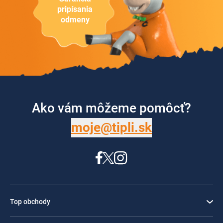
pripísania
odmeny
Ako vám môžeme pomôcť?
moje@tipli.sk
Top obchody