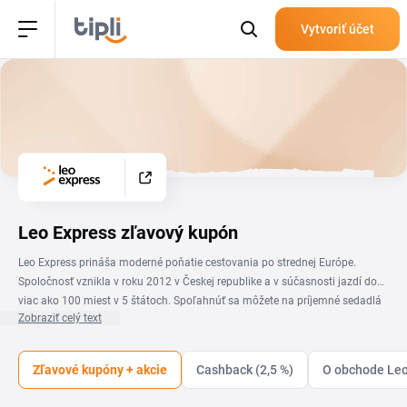
Vytvoriť účet
Leo Express zľavový kupón
Leo Express prináša moderné poňatie cestovania po strednej Európe.
Spoločnosť vznikla v roku 2012 v Českej republike a v súčasnosti jazdí do
viac ako 100 miest v 5 štátoch. Spoľahnúť sa môžete na príjemné sedadlá
Zobraziť celý text
a na výber máte z viacerých tried, v ktorých môžete cestovať. Leo Express
vlaky sú jedny z najmodernejších v Európe. Navyše viete ušetriť vďaka
Leo
Express zľavám
. V jednotlivých triedach máte k dispozícii aj chutné
Zľavové kupóny + akcie
Cashback (2,5 %)
O obchode Leo
občerstvenie a cestu vám spríjemní aj skvelý zábavný systém, či
polohovateľné sedačky.