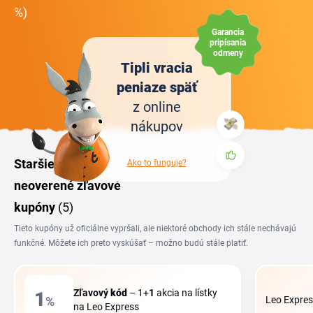
%)
Garancia
pripísania
odmeny
Tipli vracia
peniaze späť
z online
nákupov
Staršie alebo
Ako to funguje?
neoverené zľavové
kupóny
(5)
Tieto kupóny už oficiálne vypršali, ale niektoré obchody ich stále nechávajú
funkčné. Môžete ich preto vyskúšať – možno budú stále platiť.
Zľavový
kód
– 1+
1
akcia na lístky
1
%
Leo Expres
na Leo Express