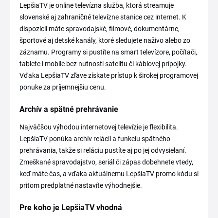
LepšiaTV je online televízna služba, ktorá streamuje
slovenské aj zahraničné televízne stanice cez internet. K
dispozícii máte spravodajské, filmové, dokumentárne,
športové aj detské kanály, ktoré sledujete naživo alebo zo
záznamu. Programy si pustíte na smart televízore, počítači,
tablete i mobile bez nutnosti satelitu či káblovej prípojky.
Vďaka LepšiaTV zľave získate prístup k širokej programovej
ponuke za príjemnejšiu cenu.
Archív a spätné prehrávanie
Najväčšou výhodou internetovej televízie je flexibilita.
LepšiaTV ponúka archív relácií a funkciu spätného
prehrávania, takže si reláciu pustíte aj po jej odvysielaní.
Zmeškané spravodajstvo, seriál či zápas dobehnete vtedy,
keď máte čas, a vďaka aktuálnemu LepšiaTV promo kódu si
pritom predplatné nastavíte výhodnejšie.
Pre koho je LepšiaTV vhodná