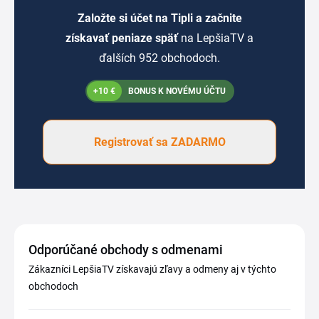
Založte si účet na Tipli a začnite
získavať peniaze späť
na LepšiaTV a
ďalších 952 obchodoch.
+10 €
BONUS K NOVÉMU ÚČTU
Registrovať sa ZADARMO
Odporúčané obchody s odmenami
Zákazníci LepšiaTV získavajú zľavy a odmeny aj v týchto
obchodoch