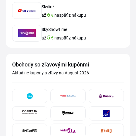
Skylink
6
až
€
naspäť z nákupu
SkyShowtime
5
až
€
naspäť z nákupu
Obchody so zľavovými kupónmi
Aktuálne kupóny a zľavy na August 2026