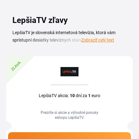
LepšiaTV zľavy
LepšiaTV je slovenská internetová televízia, ktorá vám
sprístupní desiatky televíznych staníc online, naživo aj zo
Zobraziť celý text
záznamu. Sledujte spravodajstvo, filmy, šport či detské
kanály na televízore, počítači, tablete aj mobile, kedykoľvek
sa vám to hodí. S aktuálnym LepšiaTV zľavovým kupónom
ZĽAVA
si predplatné nastavíte za výhodnejšiu cenu. Vďaka
spätnému prehrávaniu a archívu si nenecháte ujsť žiadnu
reláciu a obľúbené programy si pustíte aj dodatočne.
Aktuálny prehľad zliav a akcií na predplatné nájdete na tejto
LepšiaTV akcia:
10
dní za
1
euro
stránke, stačí si vybrať platný LepšiaTV kupón a uplatniť ho
pri objednávke.
Prezrite si akcie a výhodné ponuky
eshopu LepšiaTV.