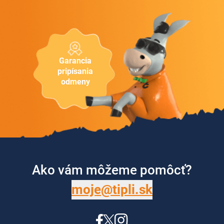
Garancia
pripísania
odmeny
Ako vám môžeme pomôcť?
moje@tipli.sk