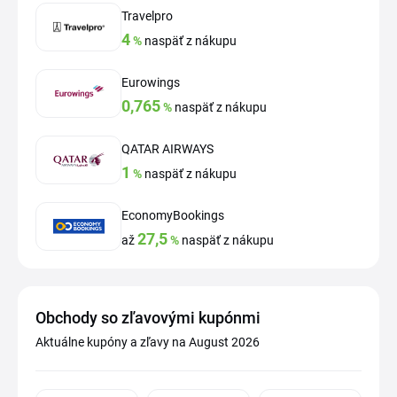
Travelpro
4
%
naspäť z nákupu
Eurowings
0,765
%
naspäť z nákupu
QATAR AIRWAYS
1
%
naspäť z nákupu
EconomyBookings
27,5
až
%
naspäť z nákupu
Obchody so zľavovými kupónmi
Aktuálne kupóny a zľavy na August 2026