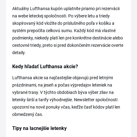
Aktuálny Lufthansa kupón uplatníte priamo pri rezervácii
na webe leteckej spoločnosti. Po výbere letu a triedy
skopírovaný kód vložíte do príslušného poľa v košíku a
systém prepočíta celkovú sumu. Každý kód má vlastné
podmienky, niekedy platí len pre konkrétne destinácie alebo
cestovné triedy, preto si pred dokončením rezervácie overte
detaily.
Kedy hľadať Lufthansa akcie?
Lufthansa akcie sa najčastejšie objavujú pred letnými
prázdninami, na jeseň a počas výpredajov leteniek na
vybrané trasy. V týchto obdobiach býva výber zliav na
letenky širší a tarify výhodnejšie. Newsletter spoločnosti
upozorní na nové ponuky včas, keďže časť kódov platí len
obmedzený čas.
Tipy na lacnejšie letenky