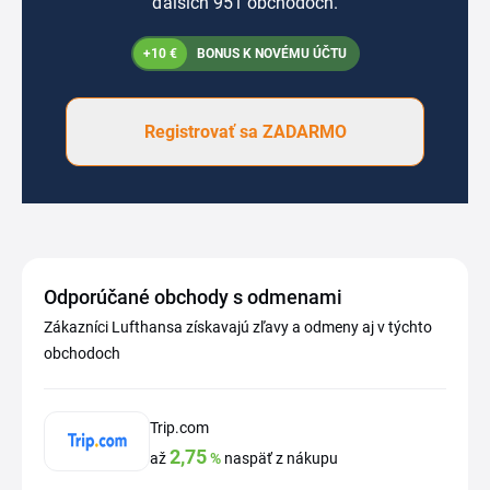
ďalších 951 obchodoch.
+10 €
BONUS K NOVÉMU ÚČTU
Registrovať sa ZADARMO
Odporúčané obchody s odmenami
Zákazníci Lufthansa získavajú zľavy a odmeny aj v týchto
obchodoch
Trip.com
2,75
až
%
naspäť z nákupu