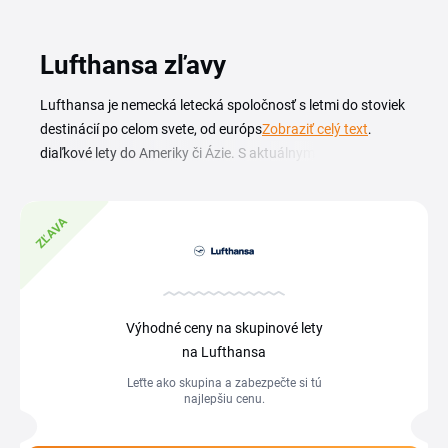
Lufthansa zľavy
Lufthansa je nemecká letecká spoločnosť s letmi do stoviek
destinácií po celom svete, od európskych liniek až po
Zobraziť celý text
diaľkové lety do Ameriky či Ázie. S aktuálnym Lufthansa
zľavovým kupónom zarezervujete letenky vo výhodnejšej
cene a využijete sezónne akcie na vybrané linky. Ponuka
ZĽAVA
zahŕňa triedy Economy, Premium Economy aj Business,
vernostný program Miles & More a doplnkové služby, ako je
výber sedadla či batožina navyše. Platný Lufthansa kupón
vložíte pri rezervácii a celková suma sa prepočíta. Prehľad
aktuálnych kódov a Lufthansa zľava na letenky nájdete na
Výhodné ceny na skupinové lety
tejto stránke.
na Lufthansa
Leťte ako skupina a zabezpečte si tú
najlepšiu cenu.