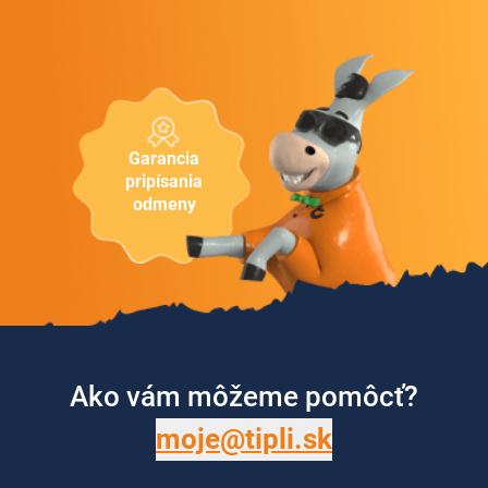
Garancia
pripísania
odmeny
Ako vám môžeme pomôcť?
moje@tipli.sk