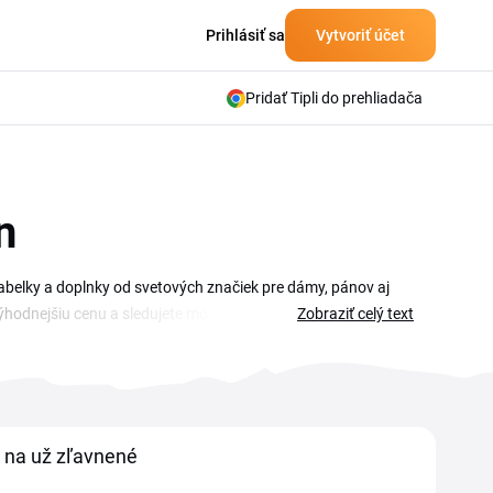
Prihlásiť sa
Vytvoriť účet
Pridať Tipli do prehliadača
n
abelky a doplnky od svetových značiek pre dámy, pánov aj
hodnejšiu cenu a sledujete módne novinky z Florencie
Zobraziť celý text
o stránke. Stačí, keď si vyberiete LuisaViaRoma kupón,
Cena nákupu sa po vložení prepočíta a vy uvidíte, koľko ste
na už zľavnené