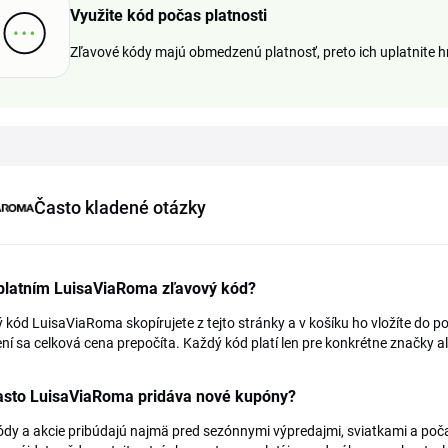
Využite kód počas platnosti
Zľavové kódy majú obmedzenú platnosť, preto ich uplatnite 
Často kladené otázky
platním LuisaViaRoma zľavový kód?
 kód LuisaViaRoma skopírujete z tejto stránky a v košíku ho vložíte do
ní sa celková cena prepočíta. Každý kód platí len pre konkrétne značky al
asto LuisaViaRoma pridáva nové kupóny?
dy a akcie pribúdajú najmä pred sezónnymi výpredajmi, sviatkami a poč