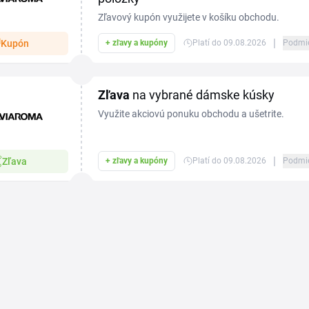
Zľavový kupón využijete v košíku obchodu.
|
Kupón
+ zľavy a kupóny
Platí do 09.08.2026
Podmi
Zľava
na vybrané dámske kúsky
Využite akciovú ponuku obchodu a ušetrite.
|
Zľava
+ zľavy a kupóny
Platí do 09.08.2026
Podmi