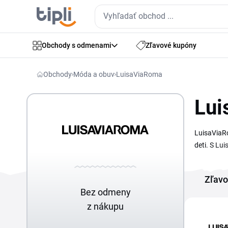
Obchody s odmenami
Zľavové kupóny
Obchody
Móda a obuv
LuisaViaRoma
Lui
LuisaViaRo
deti. S Lu
priamo na 
skopírujet
Zľavo
vďaka kódu
Bez odmeny
z nákupu