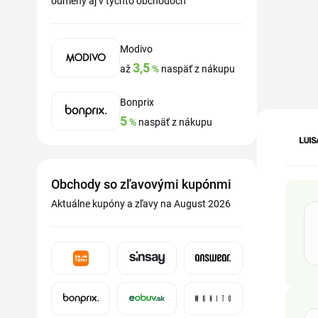
odmeny aj v týchto obchodoch
Modivo
3,5
až
%
naspäť z nákupu
Bonprix
5
%
naspäť z nákupu
Obchody so zľavovými kupónmi
Aktuálne kupóny a zľavy na August 2026