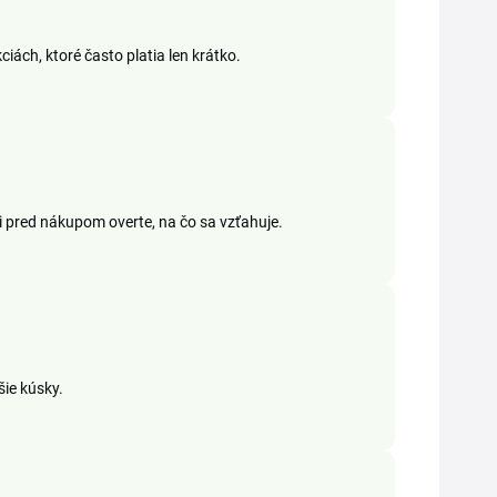
iách, ktoré často platia len krátko.
si pred nákupom overte, na čo sa vzťahuje.
šie kúsky.