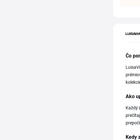
Čo po
LuisaVi
prémiov
kolekci
Ako u
Každý L
prečíta
prepočí
Kedy 