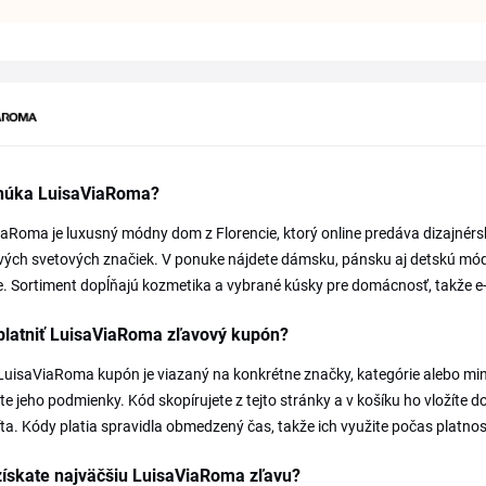
núka LuisaViaRoma?
aRoma je luxusný módny dom z Florencie, ktorý online predáva dizajnérsk
ých svetových značiek. V ponuke nájdete dámsku, pánsku aj detskú mód
e. Sortiment dopĺňajú kozmetika a vybrané kúsky pre domácnosť, takže e-
platniť LuisaViaRoma zľavový kupón?
uisaViaRoma kupón je viazaný na konkrétne značky, kategórie alebo mi
jte jeho podmienky. Kód skopírujete z tejto stránky a v košíku ho vložíte
ta. Kódy platia spravidla obmedzený čas, takže ich využite počas platnos
získate najväčšiu LuisaViaRoma zľavu?