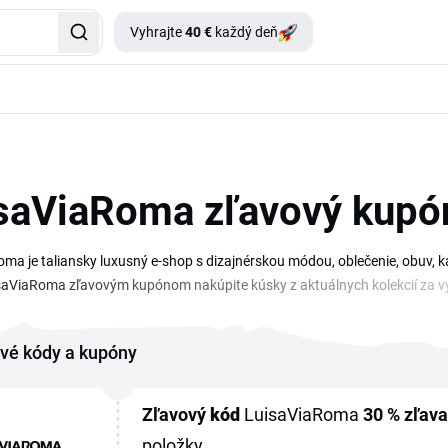
Vyhrajte
40 €
každý deň
saViaRoma zľavový kupó
ma je taliansky luxusný e-shop s dizajnérskou módou, oblečenie, obuv, k
isaViaRoma zľavovým kupónom nakúpite kúsky z aktuálnych kolekcií za vý
jednom mieste. Aktuálny prehľad kódov a sezónnych akcií nájdete na tejt
e ho a pred dokončením objednávky vložíte do poľa Zľavový kód v košíku. 
vé kódy a kupóny
 získali na dizajnérskej móde.
Zľavový
kód
LuisaViaRoma
30 %
zľava
položky