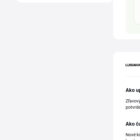
Ako u
Zľavový
potvrde
Ako č
Nové kó