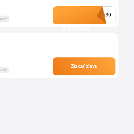
R30
enky
Získať kupón
Získať zľavu
enky