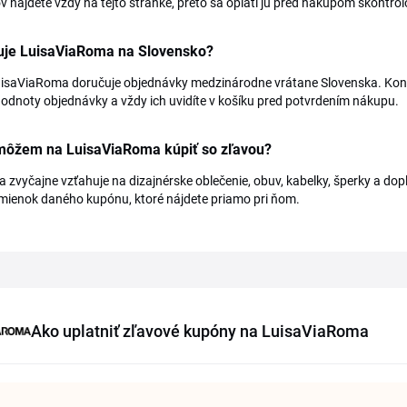
 nájdete vždy na tejto stránke, preto sa oplatí ju pred nákupom skontrol
uje LuisaViaRoma na Slovensko?
isaViaRoma doručuje objednávky medzinárodne vrátane Slovenska. Konkré
odnoty objednávky a vždy ich uvidíte v košíku pred potvrdením nákupu.
 môžem na LuisaViaRoma kúpiť so zľavou?
a zvyčajne vzťahuje na dizajnérske oblečenie, obuv, kabelky, šperky a do
mienok daného kupónu, ktoré nájdete priamo pri ňom.
Ako uplatniť zľavové kupóny na LuisaViaRoma