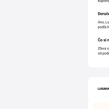
kupónov
Doruč
Áno, Lu
podľa h
Čo si
Zľava s
od pod