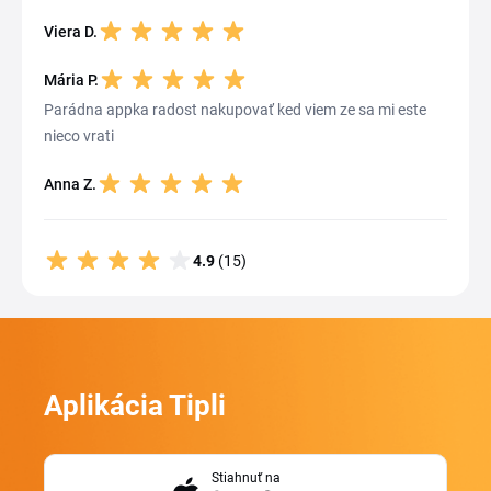
Viera D.
Mária P.
Parádna appka radost nakupovať ked viem ze sa mi este
nieco vrati
Anna Z.
4.9
(15)
Aplikácia Tipli
Stiahnuť na