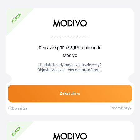
ZĽAVA
Peniaze späť až
3,5 %
v obchode
Modivo
Hľadáte trendy módu za skvelé ceny?
Objavte Modivo – váš cieľ pre dámsku,
pánsku a detskú módu. Či už
potrebujete pohodlnú obuv, elegantné
šaty...
Získať zľavu
Podmienky
Do zajtra
ZĽAVA