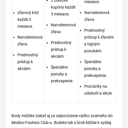
2 zľavové
mesiace.
kupóny každé
zľavový kód
Narodeninová
3 mesiace.
každé 3
zľava.
Narodeninová
mesiace.
Prednostný
zľava.
Narodeninová
prístup k zľavám
Prednostný
zľava.
a tajným
prístup k
ponukám.
Prednostný
akciám.
prístup k
Špeciálne
Špeciálne
akciám.
ponuky a
ponuky a
prekvapenia.
prekvapenia.
Pozvánky na
udalosti a akcie.
Body môžete získať aj za odporúčenie vášho známeho do
Modivo Fashion Club-u. Budete tak o krok bližšie k vyššej