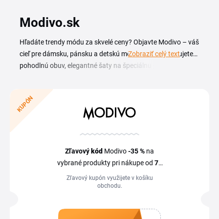
Modivo.sk
Hľadáte trendy módu za skvelé ceny? Objavte Modivo – váš
cieľ pre dámsku, pánsku a detskú módu. Či už potrebujete
Zobraziť celý text
pohodlnú obuv, elegantné šaty na špeciálnu príležitosť,
alebo štýlovú kabelku, eshop má všetko, čo
hľadáte. Využite
Modivo zľavový kód
a zaistite si
KUPÓN
najvýhodnejšie ceny. Navyše môžete využiť dopravu
zadarmo, špeciálne výpredaje, outletová ponuka či iná
zľava. Vyskladajte si kompletný outfit od tenisiek po bundu
bez toho, aby vaša peňaženka trpela.
Zľavový
kód
Modivo
-35 %
na
vybrané produkty pri nákupe od
79
€
Zľavový kupón využijete v košíku
obchodu.