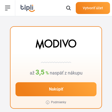
Vytvoriť účet
3,5
až
%
naspäť z nákupu
Nakúpiť
Podmienky