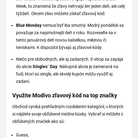
Week, to znamená že zľavy netrvajú len jeden deň, ale celý
týždeň. Okrem zliav môžete získať zľavový kód.
Blue Monday
nemusí byť iba smutný. Modrý pondelok sa
považuje za najsmutnejší deň v roku. Rozveselte sa v
tento januárový deň novou kabelkou, mikinou či
teniskami. K dispozícii bývajú aj zľavové kódy.
Niečo pre slobodných, ale aj zadaných. E-shop sa zapája
do akcie
Singles´ Day
. Nákupná akcia je zameraná na
ľudí, ktorí sú single, ale skvelý kupón môžu využiť aj
zadaní.
Využite Modivo zľavový kód na top značky
Obchod vyniká prehľadným rozdelením kategórií, v ktorých
si nájdete svoje obľúbené módne kúsky. Vybrať si môžete z
obľúbených značiek ako sú:
Guess,