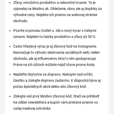
Zľavy, množstvo produktov a celoročné trvanie. To je
výpredaj na Modivo.sk. Oblečenie, obuv ale aj doplnky za
výhodné ceny. Nájdete ich priamo na webovej stránke
obchodu.
Pozrite si ponuku Outlet-u. Ide o nový tovar s nízkymi
cenami. Nájdete tu tisícky produktov a zľavy až 50 %.
Často hľadaný výraz je aj zľavový kód na Instagrame.
Naznačuje to výhodu sledovania sociálnych sietí, nielen
obchodu, ale aj influencerov, ktorí s ním spolupracujú.
Práve na ich účtoch môžete nájsť rôzne promo kódy.
Neplaťte zbytočne za dopravu. Nakúpte nad určitú
čiastku a získajte dopravu zadarmo. K dispozícii býva aj
počas špeciálnych akcií alebo ako zľavový kód.
Získajte váš prvý Modivo zľavový kód. Stačí sa prihlásiť
na odber newslettera a kupón vám pristane priamo vo
vašej mailovej schránke.