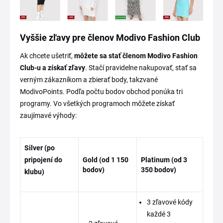
Vyššie zľavy pre členov Modivo Fashion Club
Ak chcete ušetriť,
môžete sa stať členom Modivo Fashion
Club-u a získať zľavy
. Stačí pravidelne nakupovať, stať sa
verným zákazníkom a zbierať body, takzvané
ModivoPoints. Podľa počtu bodov obchod
ponúka tri
programy. Vo všetkých programoch môžete získať
zaujímavé výhody:
Silver (po
pripojení do
Gold (od 1 150
Platinum (od 3
bodov)
350 bodov)
klubu)
3 zľavové kódy
každé 3