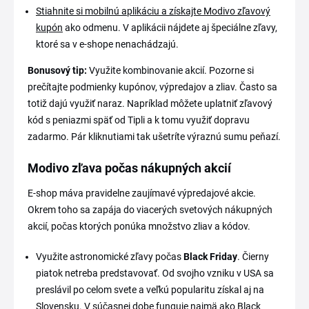
Stiahnite si mobilnú aplikáciu a získajte Modivo zľavový
kupón
ako odmenu. V aplikácii nájdete aj špeciálne zľavy,
ktoré sa v e-shope nenachádzajú.
Bonusový tip:
Využite kombinovanie akcií. Pozorne si
prečítajte podmienky kupónov, výpredajov a zliav. Často sa
totiž dajú využiť naraz. Napríklad môžete uplatniť zľavový
kód s peniazmi späť od Tipli a k tomu využiť dopravu
zadarmo. Pár kliknutiami tak ušetríte výraznú sumu peňazí.
Modivo zľava počas nákupných akcií
E-shop máva pravidelne zaujímavé výpredajové akcie.
Okrem toho sa zapája do viacerých svetových nákupných
akcií, počas ktorých ponúka množstvo zliav a kódov.
Využite astronomické zľavy počas
Black Friday
. Čierny
piatok netreba predstavovať. Od svojho vzniku v USA sa
preslávil po celom svete a veľkú popularitu získal aj na
Slovensku. V súčasnej dobe funguje najmä ako Black