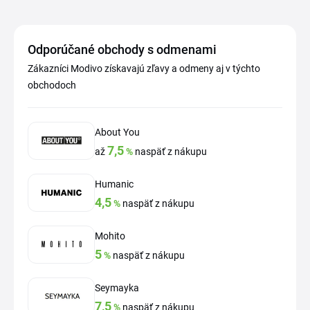
Odporúčané obchody s odmenami
Zákazníci Modivo získavajú zľavy a odmeny aj v týchto
obchodoch
About You
7,5
až
%
naspäť z nákupu
Humanic
4,5
%
naspäť z nákupu
Mohito
5
%
naspäť z nákupu
Seymayka
7,5
%
naspäť z nákupu