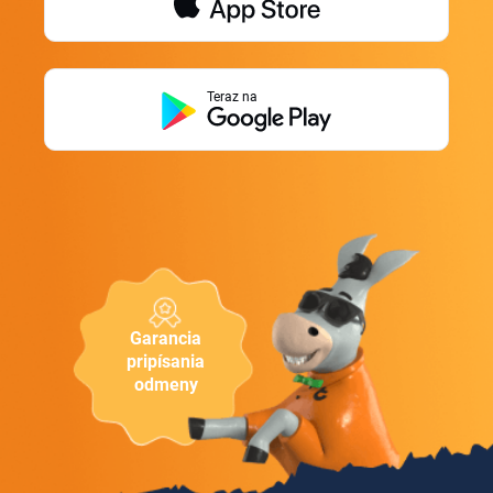
Teraz na
Garancia
pripísania
odmeny