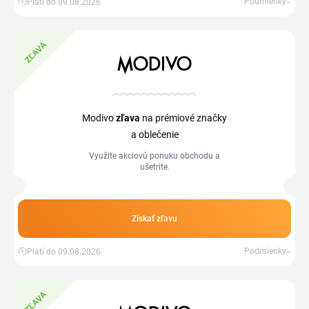
Podmienky
Platí do 09.08.2026
ZĽAVA
Modivo
zľava
na prémiové značky
a oblečenie
Využite akciovú ponuku obchodu a
ušetrite.
Získať zľavu
Podmienky
Platí do 09.08.2026
ZĽAVA