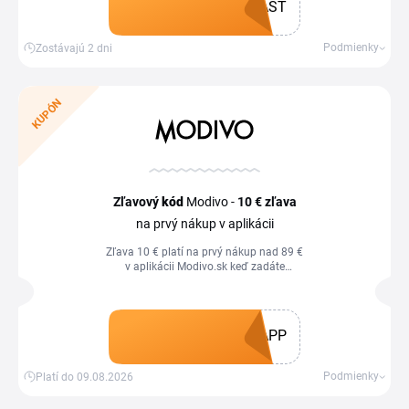
AST
Získať kupón
Podmienky
Zostávajú 2 dni
KUPÓN
Zľavový
kód
Modivo -
10 €
zľava
na prvý nákup v aplikácii
Zľava 10 € platí na prvý nákup nad 89 €
v aplikácii Modivo.sk keď zadáte
zľavový kód v nákupnom košíku.
APP
Získať kupón
Podmienky
Platí do 09.08.2026