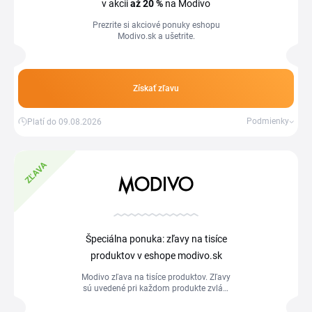
v akcii
až 20 %
na Modivo
Prezrite si akciové ponuky eshopu
Modivo.sk a ušetrite.
Získať zľavu
Podmienky
Platí do 09.08.2026
ZĽAVA
Špeciálna ponuka: zľavy na tisíce
produktov v eshope modivo.sk
Modivo zľava na tisíce produktov. Zľavy
sú uvedené pri každom produkte zvlášť
a v rôznych výškach. Nakupujte na
modivo.sk v kombinácii s cashbackom