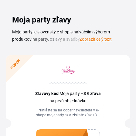
Moja party zľavy
Moja party je slovenský e-shop s najväčším výberom
produktov na party, oslavy a svadby. Nájdete tu balóny,
Zobraziť celý text
hélium, párty kostýmy, dekorácie a doplnky na každú
príležitosť, od narodenín cez rozlúčky so slobodou až po
firemné akcie. So zľavovým kódom Moja party nakúpite
KUPÓN
celú výzdobu za výhodnejšiu cenu. Aktuálny Moja party
zľavový kód vám umožní ušetriť na nákupe balónov,
héliových sád aj tematických dekorácií. Prehľad platných
kódov a akcií nájdete na tejto stránke, stačí si vybrať ten,
Zľavový
kód
Moja party –
3 €
zľava
ktorý vyhovuje vašej objednávke, a uplatniť ho v košíku pred
na prvú objednávku
dokončením nákupu.
Prihláste sa na odber newslettera v e-
shope mojaparty.sk a získate zľavu 3 €
na prvý nákup. Zľavový kupón využijete
v košíku obchodu.