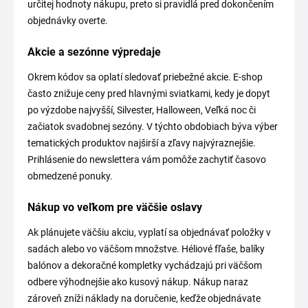
určitej hodnoty nákupu, preto si pravidlá pred dokončením
objednávky overte.
Akcie a sezónne výpredaje
Okrem kódov sa oplatí sledovať priebežné akcie. E-shop
často znižuje ceny pred hlavnými sviatkami, kedy je dopyt
po výzdobe najvyšší, Silvester, Halloween, Veľká noc či
začiatok svadobnej sezóny. V týchto obdobiach býva výber
tematických produktov najširší a zľavy najvýraznejšie.
Prihlásenie do newslettera vám pomôže zachytiť časovo
obmedzené ponuky.
Nákup vo veľkom pre väčšie oslavy
Ak plánujete väčšiu akciu, vyplatí sa objednávať položky v
sadách alebo vo väčšom množstve. Héliové fľaše, balíky
balónov a dekoračné kompletky vychádzajú pri väčšom
odbere výhodnejšie ako kusový nákup. Nákup naraz
zároveň zníži náklady na doručenie, keďže objednávate