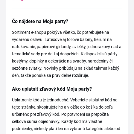
Čo nájdete na Moja party?
Sortiment e-shopu pokrýva všetko, čo potrebujete na
vydarenú oslavu. Latexové aj fóliové balóny, hélium na
nafukovanie, papierové girlandy, sviečky, jednorazový riad a
tematické sady pre deti aj dospelých. K dispozícii sú párty
kostýmy, doplnky a dekorácie na svadby, narodeniny či
sezónne sviatky. Novinky pribúdajú na sklad takmer každý
deň, takže ponuka sa pravidelne rozširuje.
Ako uplatniť zľavový kód Moja party?
Uplatnenie kódu je jednoduché. Vyberiete si platný kód na
tejto stránke, skopírujete ho a vložíte do košíka do poľa
určeného pre zľavový kód. Po potvrdení sa prepočíta
celková suma objednávky. Každý kód má vlastné
podmienky, niekedy platí len na vybranú kategóriu alebo od