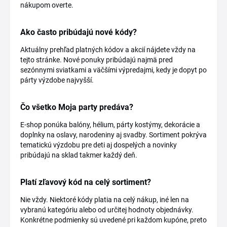
nákupom overte.
Ako často pribúdajú nové kódy?
Aktuálny prehľad platných kódov a akcií nájdete vždy na
tejto stránke. Nové ponuky pribúdajú najmä pred
sezónnymi sviatkami a väčšími výpredajmi, kedy je dopyt po
párty výzdobe najvyšší.
Čo všetko Moja party predáva?
E-shop ponúka balóny, hélium, párty kostýmy, dekorácie a
doplnky na oslavy, narodeniny aj svadby. Sortiment pokrýva
tematickú výzdobu pre deti aj dospelých a novinky
pribúdajú na sklad takmer každý deň.
Platí zľavový kód na celý sortiment?
Nie vždy. Niektoré kódy platia na celý nákup, iné len na
vybranú kategóriu alebo od určitej hodnoty objednávky.
Konkrétne podmienky sú uvedené pri každom kupóne, preto