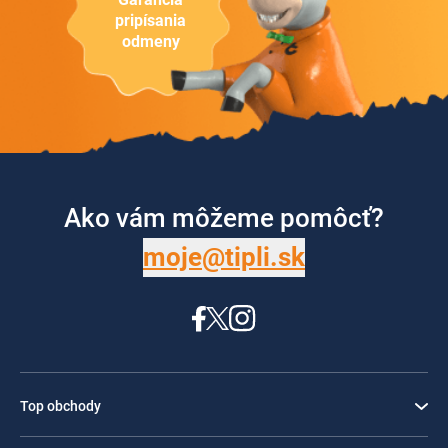
pripísania
odmeny
Ako vám môžeme pomôcť?
moje@tipli.sk
Top obchody