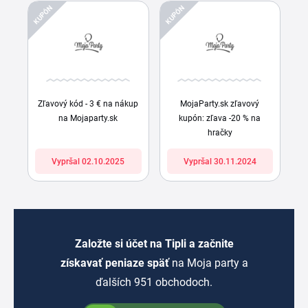
KUPÓN
KUPÓN
Zľavový kód - 3 € na nákup
MojaParty.sk zľavový
na Mojaparty.sk
kupón: zľava -20 % na
hračky
Vypršal 02.10.2025
Vypršal 30.11.2024
Založte si účet na Tipli a začnite
získavať peniaze späť
na Moja party a
ďalších 951 obchodoch.