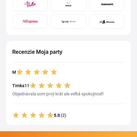
Recenzie Moja party
M
Timka11
Objednávala som prvý krát ale veľká spokojnosť!
5.0
(2)