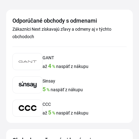
Odporúčané obchody s odmenami
Zákazníci Next získavajú zľavy a odmeny aj v týchto
obchodoch
GANT
4
až
%
naspäť z nákupu
Sinsay
5
%
naspäť z nákupu
CCC
5
až
%
naspäť z nákupu