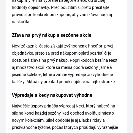
nákup, iný len na vybrané kategórie alebo od určitej
hodnoty objednávky. Pred použitím si preto prečítajte
pravidlá pri konkrétnom kupóne, aby vám zľava naozaj
naskočila.
Zľava na prvý nákup a sezónne akcie
Noví zákazníci často získajú zvýhodnenie hneď pri prvej
objednávke, preto sa pred nákupom oplatí pozrieť, či je
dostupná zľava na prvý nákup. Popri kódoch beží na Next
aj množstvo akcií, ktoré sa menia podľa sezóny, jarné a
jesenné kolekcie, letné a zimné výpredaje či zvýhodnené
balíčky. Aktuálny prehľad ponúk nájdete na tejto stránke.
Výpredaje a kedy nakupovať výhodne
Najväčšie úspory prináša výpredaj Next, ktorý naberá na
sile na konci každej sezóny, keď obchod uvoľňuje miesto
novým kolekciám. Silné obdobie je aj Black Friday a
predvianočné týždne, počas ktorých pribúdajú výraznejšie