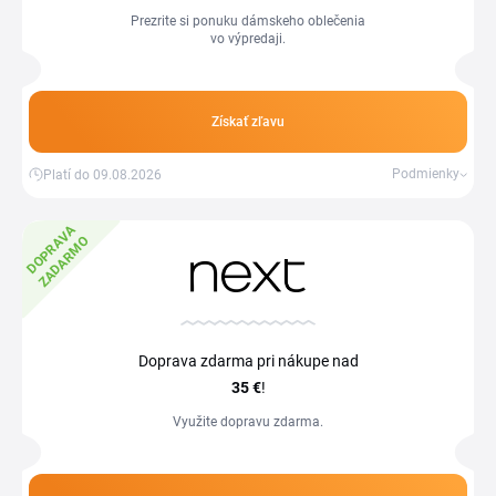
Prezrite si ponuku dámskeho oblečenia
vo výpredaji.
Získať zľavu
Podmienky
Platí do 09.08.2026
D
O
P
R
V
A
Z
A
D
A
R
M
A
O
Doprava zdarma pri nákupe nad
35 €
!
Využite dopravu zdarma.