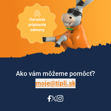
Garancia
pripísania
odmeny
Ako vám môžeme pomôcť?
moje@tipli.sk