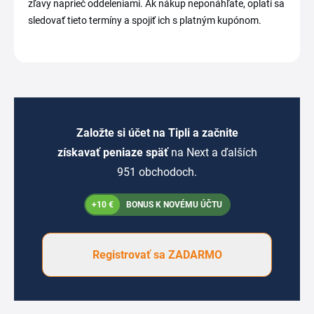
zľavy naprieč oddeleniami. Ak nákup neponáhľate, oplatí sa
sledovať tieto termíny a spojiť ich s platným kupónom.
Založte si účet na Tipli a začnite
získavať peniaze späť
na Next a ďalších
951 obchodoch.
+10 €
BONUS K NOVÉMU ÚČTU
Registrovať sa ZADARMO