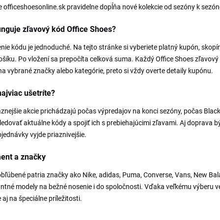
officeshoesonline.sk pravidelne dopĺňa nové kolekcie od sezóny k sezón
nguje zľavový kód Office Shoes?
nie kódu je jednoduché. Na tejto stránke si vyberiete platný kupón, skopír
ošíku. Po vložení sa prepočíta celková suma. Každý Office Shoes zľavový 
 na vybrané značky alebo kategórie, preto si vždy overte detaily kupónu.
ajviac ušetríte?
znejšie akcie prichádzajú počas výpredajov na konci sezóny, počas Black 
sledovať aktuálne kódy a spojiť ich s prebiehajúcimi zľavami. Aj doprav
jednávky vyjde priaznivejšie.
ment a značky
bľúbené patria značky ako Nike, adidas, Puma, Converse, Vans, New Bala
antné modely na bežné nosenie i do spoločnosti. Vďaka veľkému výberu ve
 aj na špeciálne príležitosti.