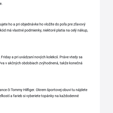
e.
ujete ho a pri objednávke ho vložíte do poľa pre zľavový
kód má vlastné podmienky, niektoré platia na celý nákup,
Friday a pri uvádzaní nových kolekcií. Práve vtedy sa
a býva v akčných obdobiach zvýhodnená, takže konečná
nce či Tommy Hilfiger. Okrem športovej obuvi tu nájdete
ľkostí a farieb si vyberiete topánky na každodenné