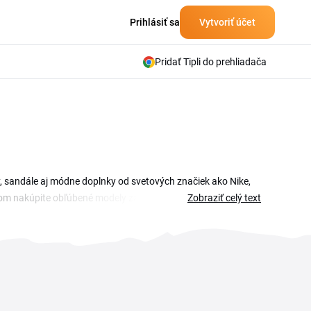
Prihlásiť sa
Vytvoriť účet
Pridať Tipli do prehliadača
y, sandále aj módne doplnky od svetových značiek ako Nike,
dom nakúpite obľúbené modely za výhodnejšiu cenu a
Zobraziť celý text
ehľad platných zľavových kódov a akcií priamo pre tento
ód pred dokončením objednávky. Zľavový kód Office Shoes
 ušetriť naozaj citeľne. Sledujte ponuku pravidelne, kódy sa