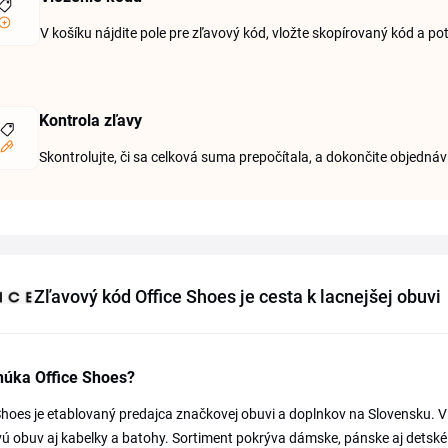
V košíku nájdite pole pre zľavový kód, vložte skopírovaný kód a po
Kontrola zľavy
Skontrolujte, či sa celková suma prepočítala, a dokončite objednáv
Zľavový kód Office Shoes je cesta k lacnejšej obuvi
núka Office Shoes?
Shoes je etablovaný predajca značkovej obuvi a doplnkov na Slovensku. V
ú obuv aj kabelky a batohy. Sortiment pokrýva dámske, pánske aj detské m