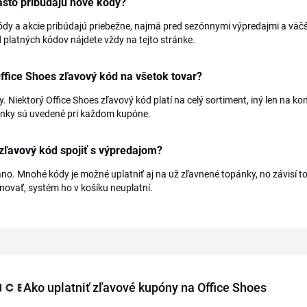
sto pribúdajú nové kódy?
dy a akcie pribúdajú priebežne, najmä pred sezónnymi výpredajmi a väč
 platných kódov nájdete vždy na tejto stránke.
Office Shoes zľavový kód na všetok tovar?
y. Niektorý Office Shoes zľavový kód platí na celý sortiment, iný len na 
nky sú uvedené pri každom kupóne.
zľavový kód spojiť s výpredajom?
no. Mnohé kódy je možné uplatniť aj na už zľavnené topánky, no závisí
ovať, systém ho v košíku neuplatní.
Ako uplatniť zľavové kupóny na Office Shoes