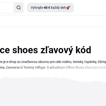
Vyhrajte
40 €
každý deň
ice shoes zľavový kód
es je e-shop so značkovou obuvou pre celú rodinu, tenisky, topánky, čižm
ma, Converse či Tommy Hilfiger. S aktuálnym Office Shoes zľavovým kó
si kvalitnú obuv bez zbytočného preplácania. Na tejto stránke nájdete pr
ačí vybrať kupón, skopírovať ho a vložiť v košíku do poľa pre zľavový k
jmä pri sezónnych kolekciách a výpredajoch, keď sa dá na značkovej obuvi
atia často len obmedzený čas.