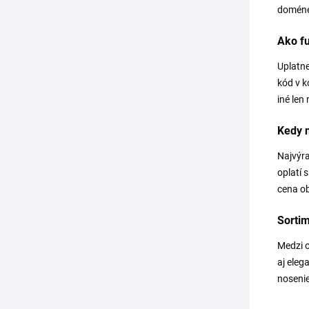
doméne 
Ako fu
Uplatne
kód v k
iné len
Kedy n
Najvýra
oplatí 
cena ob
Sorti
Medzi o
aj eleg
nosenie