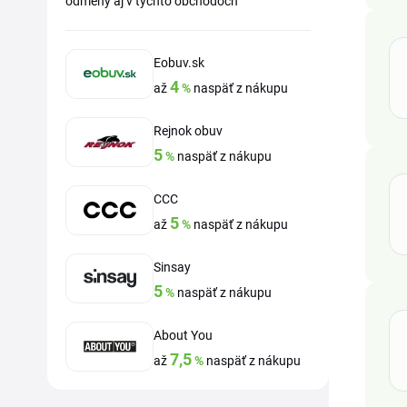
odmeny aj v týchto obchodoch
Eobuv.sk
4
až
%
naspäť z nákupu
Rejnok obuv
5
%
naspäť z nákupu
CCC
5
až
%
naspäť z nákupu
Sinsay
5
%
naspäť z nákupu
About You
7,5
až
%
naspäť z nákupu