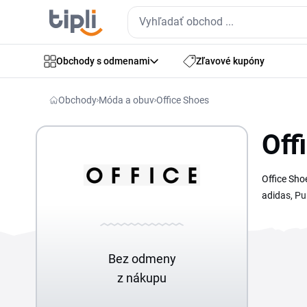
Obchody s odmenami
Zľavové kupóny
Obchody
Móda a obuv
Office Shoes
Off
Office Sho
adidas, Pu
doprajete 
obchod. St
oceníte na
Bez odmeny
menia a pl
z nákupu