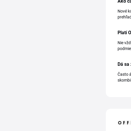
Ako ča
Nové kó
prehľad
Platí 
Nie vžd
podmie
Dá sa 
Často á
skombin