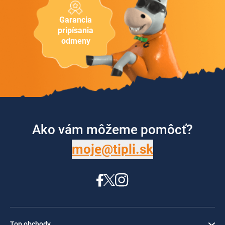
Garancia
pripísania
odmeny
Ako vám môžeme pomôcť?
moje@tipli.sk
Top obchody