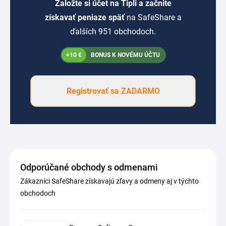
Založte si účet na Tipli a začnite
získavať peniaze späť
na SafeShare a
ďalších 951 obchodoch.
+10 €
BONUS K NOVÉMU ÚČTU
Registrovať sa ZADARMO
Odporúčané obchody s odmenami
Zákazníci SafeShare získavajú zľavy a odmeny aj v týchto
obchodoch