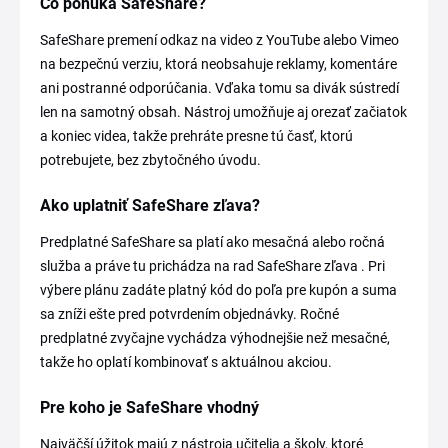
Čo ponúka SafeShare?
SafeShare premení odkaz na video z YouTube alebo Vimeo
na bezpečnú verziu, ktorá neobsahuje reklamy, komentáre
ani postranné odporúčania. Vďaka tomu sa divák sústredí
len na samotný obsah. Nástroj umožňuje aj orezať začiatok
a koniec videa, takže prehráte presne tú časť, ktorú
potrebujete, bez zbytočného úvodu.
Ako uplatniť SafeShare zľava?
Predplatné SafeShare sa platí ako mesačná alebo ročná
služba a práve tu prichádza na rad SafeShare zľava . Pri
výbere plánu zadáte platný kód do poľa pre kupón a suma
sa zníži ešte pred potvrdením objednávky. Ročné
predplatné zvyčajne vychádza výhodnejšie než mesačné,
takže ho oplatí kombinovať s aktuálnou akciou.
Pre koho je SafeShare vhodný
Najväčší úžitok majú z nástroja učitelia a školy, ktoré