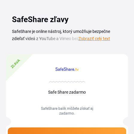
SafeShare zľavy
SafeShare je online nástroj, ktorý umožňuje bezpečne
zdieľať videá z YouTube a Vimeo bez reklám, komentárov a
Zobraziť celý text
rušivých odporúčaní. So SafeShare zľavovým kupónom
získate prístup k prémiovým funkciám za výhodnejšiu cenu.
Službu využívajú najmä učitelia, lektori a rodičia, ktorí chcú
ZĽAVA
deťom či študentom pustiť video v čistom a sústredenom
prostredí. Aktuálny prehľad akcií a zľavových kódov nájdete
na tejto stránke. Pred dokončením predplatného skopírujte
SafeShare kupón a vložte ho do príslušného poľa, celková
Safe Share zadarmo
cena sa potom prepočíta. Vďaka platnej zľave zaplatíte za
prístup k pokročilým nástrojom menej, než je bežná sadzba.
SafeShare balík môžete získať aj
zadarmo.