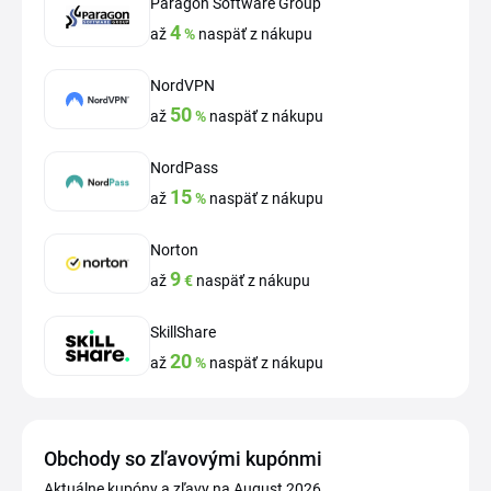
Paragon Software Group
4
až
%
naspäť z nákupu
NordVPN
50
až
%
naspäť z nákupu
NordPass
15
až
%
naspäť z nákupu
Norton
9
až
€
naspäť z nákupu
SkillShare
20
až
%
naspäť z nákupu
Obchody so zľavovými kupónmi
Aktuálne kupóny a zľavy na August 2026