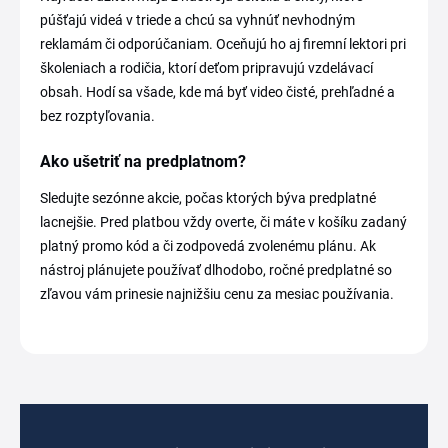
púšťajú videá v triede a chcú sa vyhnúť nevhodným
reklamám či odporúčaniam. Oceňujú ho aj firemní lektori pri
školeniach a rodičia, ktorí deťom pripravujú vzdelávací
obsah. Hodí sa všade, kde má byť video čisté, prehľadné a
bez rozptyľovania.
Ako ušetriť na predplatnom?
Sledujte sezónne akcie, počas ktorých býva predplatné
lacnejšie. Pred platbou vždy overte, či máte v košíku zadaný
platný promo kód a či zodpovedá zvolenému plánu. Ak
nástroj plánujete používať dlhodobo, ročné predplatné so
zľavou vám prinesie najnižšiu cenu za mesiac používania.