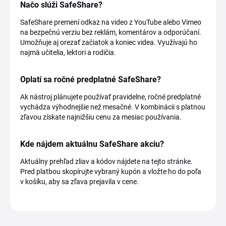
Načo slúži SafeShare?
SafeShare premení odkaz na video z YouTube alebo Vimeo
na bezpečnú verziu bez reklám, komentárov a odporúčaní.
Umožňuje aj orezať začiatok a koniec videa. Využívajú ho
najmä učitelia, lektori a rodičia.
Oplatí sa ročné predplatné SafeShare?
Ak nástroj plánujete používať pravidelne, ročné predplatné
vychádza výhodnejšie než mesačné. V kombinácii s platnou
zľavou získate najnižšiu cenu za mesiac používania.
Kde nájdem aktuálnu SafeShare akciu?
Aktuálny prehľad zliav a kódov nájdete na tejto stránke.
Pred platbou skopírujte vybraný kupón a vložte ho do poľa
v košíku, aby sa zľava prejavila v cene.