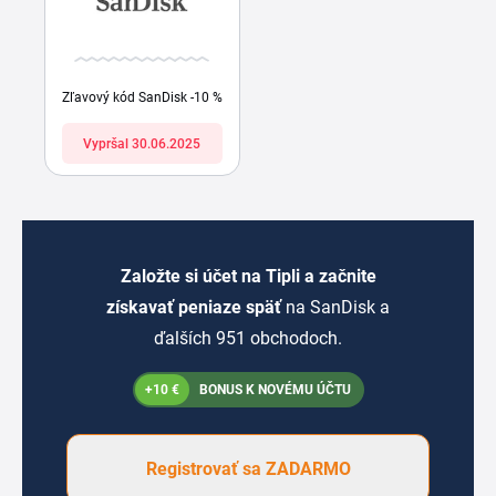
Zľavový kód SanDisk -10 %
Vypršal 30.06.2025
Založte si účet na Tipli a začnite
získavať peniaze späť
na SanDisk a
ďalších 951 obchodoch.
+10 €
BONUS K NOVÉMU ÚČTU
Registrovať sa ZADARMO