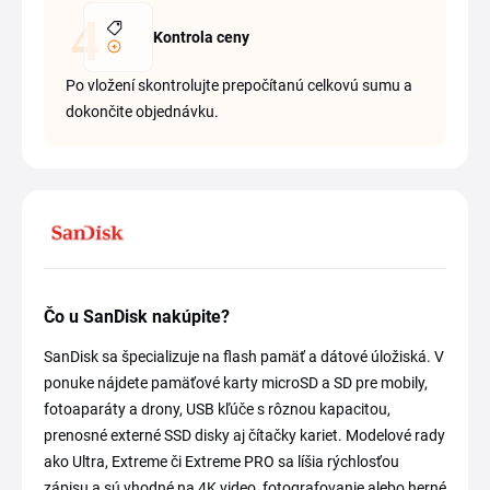
Kontrola ceny
Po vložení skontrolujte prepočítanú celkovú sumu a
dokončite objednávku.
Čo u SanDisk nakúpite?
SanDisk sa špecializuje na flash pamäť a dátové úložiská. V
ponuke nájdete pamäťové karty microSD a SD pre mobily,
fotoaparáty a drony, USB kľúče s rôznou kapacitou,
prenosné externé SSD disky aj čítačky kariet. Modelové rady
ako Ultra, Extreme či Extreme PRO sa líšia rýchlosťou
zápisu a sú vhodné na 4K video, fotografovanie alebo herné