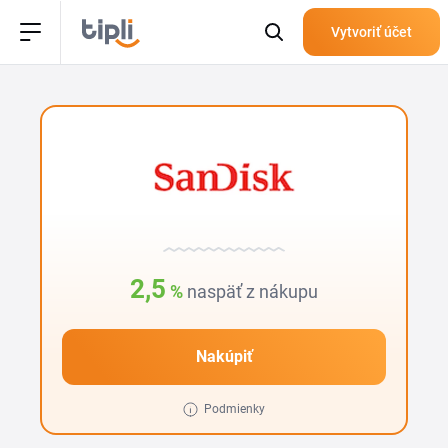
Vytvoriť účet
2,5
%
naspäť z nákupu
Nakúpiť
Podmienky