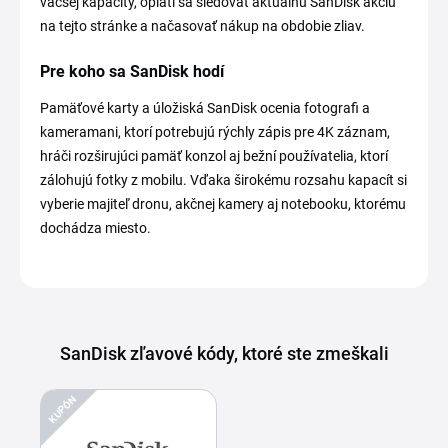
väčšej kapacity, oplatí sa sledovať aktuálnu SanDisk akciu
na tejto stránke a načasovať nákup na obdobie zliav.
Pre koho sa SanDisk hodí
Pamäťové karty a úložiská SanDisk ocenia fotografi a
kameramani, ktorí potrebujú rýchly zápis pre 4K záznam,
hráči rozširujúci pamäť konzol aj bežní používatelia, ktorí
zálohujú fotky z mobilu. Vďaka širokému rozsahu kapacít si
vyberie majiteľ dronu, akčnej kamery aj notebooku, ktorému
dochádza miesto.
SanDisk zľavové kódy, ktoré ste zmeškali
KUPÓN