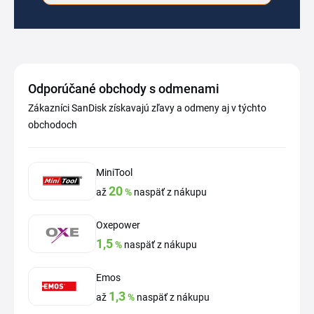
Odporúčané obchody s odmenami
Zákazníci SanDisk získavajú zľavy a odmeny aj v týchto
obchodoch
MiniTool
20
až
%
naspäť z nákupu
Oxepower
1,5
%
naspäť z nákupu
Emos
1,3
až
%
naspäť z nákupu