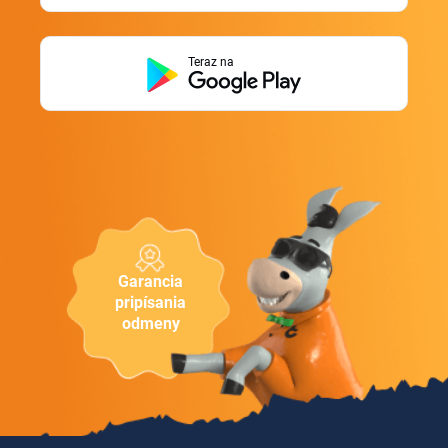
Teraz na
Garancia
pripísania
odmeny