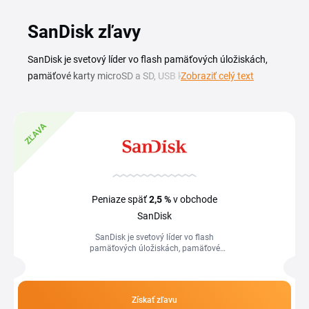
SanDisk zľavy
SanDisk je svetový líder vo flash pamäťových úložiskách,
pamäťové karty microSD a SD, USB kľúče, externé SSD disky
Zobraziť celý text
aj čítačky kariet pre fotoaparáty, mobily, drony a herné
konzoly. S aktuálnym SanDisk zľavovým kupónom nakúpite
spoľahlivé úložisko na fotky, videá v 4K aj zálohy za
ZĽAVA
výhodnejšiu cenu. Stačí si na tejto stránke vybrať platný
SanDisk kupón alebo akciu, skopírovať kód a vložiť ho v
košíku pred dokončením objednávky. Prehľad aktuálnych
zliav a promo kódov nájdete na tejto stránke a priebežne ho
Peniaze späť
2,5 %
v obchode
aktualizujeme, aby ste pri nákupe pamäťových kariet a
SanDisk
úložísk ušetrili.
SanDisk je svetový líder vo flash
pamäťových úložiskách, pamäťové
karty microSD a SD, USB kľúče, externé
SSD disky aj čítačky kariet pre...
Získať zľavu