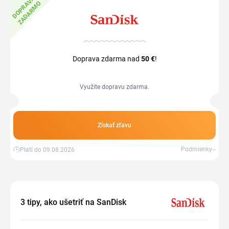
D
O
P
R
V
A
Z
A
D
A
R
M
A
O
Doprava zdarma nad
50 €
!
Využite dopravu zdarma.
Získať zľavu
Podmienky
Platí do 09.08.2026
3 tipy, ako ušetriť na SanDisk