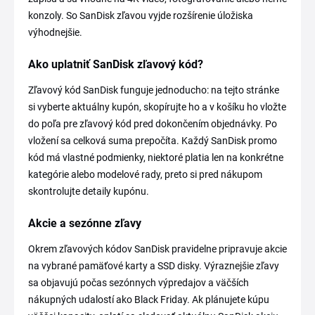
konzoly. So SanDisk zľavou vyjde rozšírenie úložiska
výhodnejšie.
Ako uplatniť SanDisk zľavový kód?
Zľavový kód SanDisk funguje jednoducho: na tejto stránke
si vyberte aktuálny kupón, skopírujte ho a v košíku ho vložte
do poľa pre zľavový kód pred dokončením objednávky. Po
vložení sa celková suma prepočíta. Každý SanDisk promo
kód má vlastné podmienky, niektoré platia len na konkrétne
kategórie alebo modelové rady, preto si pred nákupom
skontrolujte detaily kupónu.
Akcie a sezónne zľavy
Okrem zľavových kódov SanDisk pravidelne pripravuje akcie
na vybrané pamäťové karty a SSD disky. Výraznejšie zľavy
sa objavujú počas sezónnych výpredajov a väčších
nákupných udalostí ako Black Friday. Ak plánujete kúpu