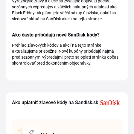
Výraznejšie zľavy a akcie sa zvyčajne objavujú počas
sezónnych výpredajov a väčších nákupných udalostí ako
Black Friday. Ak plánujete väčší nákup úložiska, oplatí sa
sledovať aktuálnu SanDisk akciu na tejto stránke.
Ako často pribúdajú nové SanDisk kódy?
Prehľad zľavových kódov a akcií na tejto stránke
aktualizujeme priebežne. Nové kupóny pribúdajú najmä
pred sezónnymi výpredajmi, preto sa oplatí stránku občas
skontrolovať pred dokončením objednávky.
Ako uplatniť zľavové kódy na Sandisk.sk