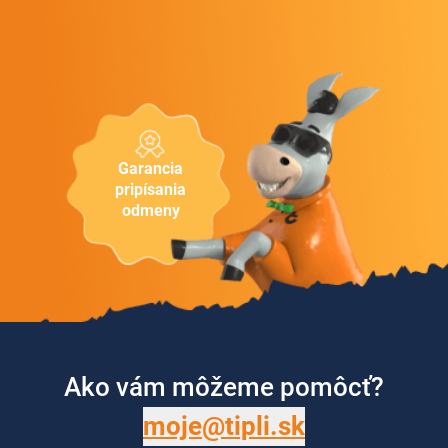
Garancia
pripísania
odmeny
Ako vám môžeme pomôcť?
moje@tipli.sk