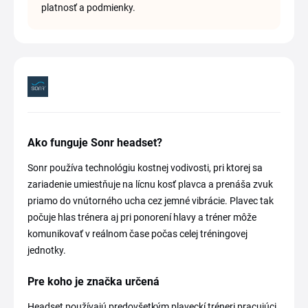
platnosť a podmienky.
Ako funguje Sonr headset?
Sonr používa technológiu kostnej vodivosti, pri ktorej sa
zariadenie umiestňuje na lícnu kosť plavca a prenáša zvuk
priamo do vnútorného ucha cez jemné vibrácie. Plavec tak
počuje hlas trénera aj pri ponorení hlavy a tréner môže
komunikovať v reálnom čase počas celej tréningovej
jednotky.
Pre koho je značka určená
Headset používajú predovšetkým plaveckí tréneri pracujúci