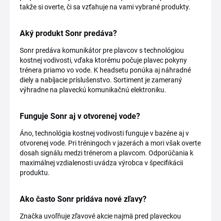
takže si overte, či sa vzťahuje na vami vybrané produkty.
Aký produkt Sonr predáva?
Sonr predáva komunikátor pre plavcov s technológiou
kostnej vodivosti, vďaka ktorému počuje plavec pokyny
trénera priamo vo vode. K headsetu ponúka aj náhradné
diely a nabíjacie príslušenstvo. Sortiment je zameraný
výhradne na plaveckú komunikačnú elektroniku.
Funguje Sonr aj v otvorenej vode?
Áno, technológia kostnej vodivosti funguje v bazéne aj v
otvorenej vode. Pri tréningoch v jazerách a mori však overte
dosah signálu medzi trénerom a plavcom. Odporúčania k
maximálnej vzdialenosti uvádza výrobca v špecifikácii
produktu.
Ako často Sonr pridáva nové zľavy?
Značka uvoľňuje zľavové akcie najmä pred plaveckou