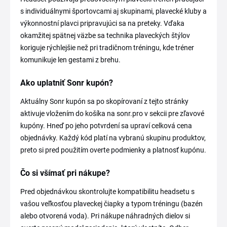
s individuálnymi športovcami aj skupinami, plavecké kluby a
výkonnostní plavci pripravujúci sa na preteky. Vďaka
okamžitej spätnej väzbe sa technika plaveckých štýlov
koriguje rýchlejšie než pri tradičnom tréningu, kde tréner
komunikuje len gestami z brehu.
Ako uplatniť Sonr kupón?
Aktuálny Sonr kupón sa po skopírovaní z tejto stránky
aktivuje vložením do košíka na sonr.pro v sekcii pre zľavové
kupóny. Hneď po jeho potvrdení sa upraví celková cena
objednávky. Každý kód platí na vybranú skupinu produktov,
preto si pred použitím overte podmienky a platnosť kupónu.
Čo si všímať pri nákupe?
Pred objednávkou skontrolujte kompatibilitu headsetu s
vašou veľkosťou plaveckej čiapky a typom tréningu (bazén
alebo otvorená voda). Pri nákupe náhradných dielov si