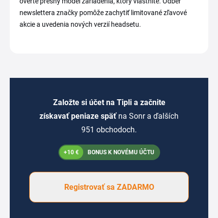
overte presný model zariadenia, ktorý vlastníte. Odber
newslettera značky pomôže zachytiť limitované zľavové
akcie a uvedenia nových verzií headsetu.
Založte si účet na Tipli a začnite
získavať peniaze späť
na Sonr a ďalších
951 obchodoch.
+10 €
BONUS K NOVÉMU ÚČTU
Registrovať sa ZADARMO