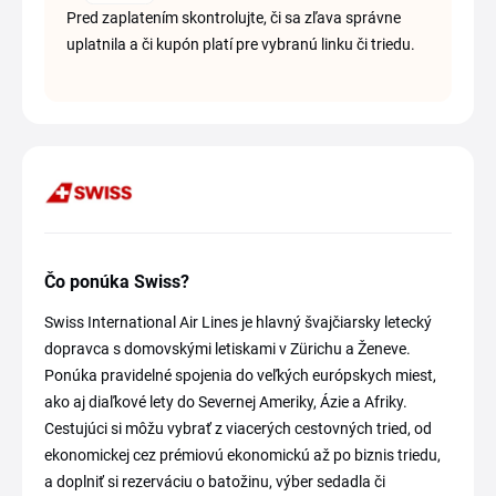
Pred zaplatením skontrolujte, či sa zľava správne
uplatnila a či kupón platí pre vybranú linku či triedu.
Čo ponúka Swiss?
Swiss International Air Lines je hlavný švajčiarsky letecký
dopravca s domovskými letiskami v Zürichu a Ženeve.
Ponúka pravidelné spojenia do veľkých európskych miest,
ako aj diaľkové lety do Severnej Ameriky, Ázie a Afriky.
Cestujúci si môžu vybrať z viacerých cestovných tried, od
ekonomickej cez prémiovú ekonomickú až po biznis triedu,
a doplniť si rezerváciu o batožinu, výber sedadla či