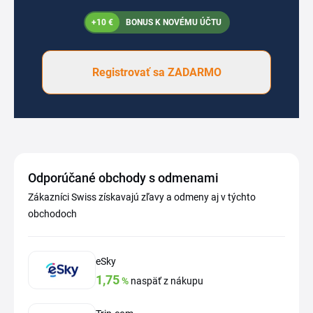
+10 €
BONUS K NOVÉMU ÚČTU
Registrovať sa ZADARMO
Odporúčané obchody s odmenami
Zákazníci Swiss získavajú zľavy a odmeny aj v týchto
obchodoch
eSky
1,75
%
naspäť z nákupu