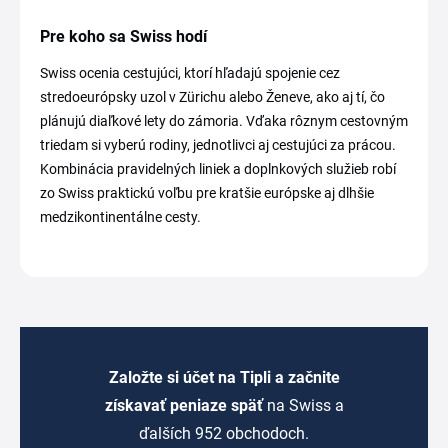
Pre koho sa Swiss hodí
Swiss ocenia cestujúci, ktorí hľadajú spojenie cez
stredoeurópsky uzol v Zürichu alebo Ženeve, ako aj tí, čo
plánujú diaľkové lety do zámoria. Vďaka rôznym cestovným
triedam si vyberú rodiny, jednotlivci aj cestujúci za prácou.
Kombinácia pravidelných liniek a doplnkových služieb robí
zo Swiss praktickú voľbu pre kratšie európske aj dlhšie
medzikontinentálne cesty.
Založte si účet na Tipli a začnite
získavať peniaze späť
na Swiss a
ďalších 952 obchodoch.