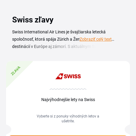
Swiss zľavy
Swiss International Air Lines je švajčiarska letecká
spoločnosť, ktorá spája Zürich a Ženevu s desiatkami
Zobraziť celý text
destinácií v Európe aj zámorí. S aktuálnym Swiss zľavovým
kódom si rezervujete letenky za výhodnejšiu cenu a ušetríte
na pravidelných aj sezónnych linkách. Kupóny a akcie na
ZĽAVA
tejto stránke pokrývajú ekonomickú aj biznis triedu, krátke
európske spojenia i diaľkové lety. Či cestujete za prácou,
alebo na dovolenku, Swiss kupón vám pomôže znížiť
náklady na cestovné lístky aj doplnkové služby. Stačí si
vybrať platný kód, skopírovať ho a uplatniť pri rezervácii.
Najvýhodnejšie lety na Swiss
Aktuálny prehľad zliav a ponúk Swiss nájdete na tejto
stránke a môžete ho použiť pri najbližšom nákupe leteniek.
Vyberte si z ponuky výhodných letov a
ušetrite.