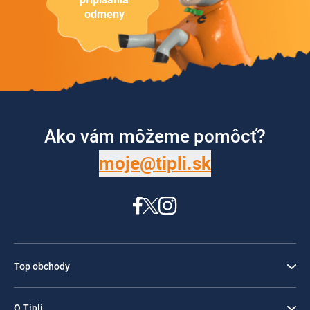
odmeny
Ako vám môžeme pomôcť?
moje@tipli.sk
Top obchody
O Tipli