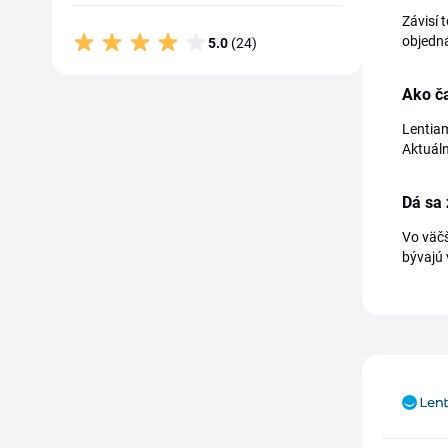
Závisí 
objedná
5.0
(24)
Ako č
Lentiam
Aktuáln
Dá sa
Vo väčš
bývajú 