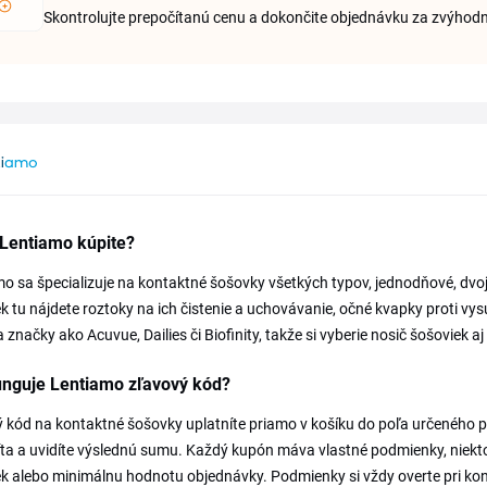
Skontrolujte prepočítanú cenu a dokončite objednávku za zvýho
 Lentiamo kúpite?
o sa špecializuje na kontaktné šošovky všetkých typov, jednodňové, d
k tu nájdete roztoky na ich čistenie a uchovávanie, očné kvapky proti vysu
 značky ako Acuvue, Dailies či Biofinity, takže si vyberie nosič šošoviek a
unguje Lentiamo zľavový kód?
 kód na kontaktné šošovky uplatníte priamo v košíku do poľa určeného p
ta a uvidíte výslednú sumu. Každý kupón máva vlastné podmienky, niektor
k alebo minimálnu hodnotu objednávky. Podmienky si vždy overte pri kon