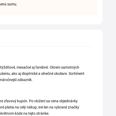
dnenú sumu.
vojtýždňové, mesačné aj farebné. Okrem samotných
šeniu, ako aj dioptrické a slnečné okuliare. Sortiment
j náročnejší zákazník.
re zľavový kupón. Po vložení sa cena objednávky
é platia na celý nákup, iné len na vybrané značky
krétnom kóde na tejto stránke.