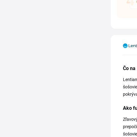
Čo na
Lentiam
šošovie
pokrýva
Ako f
Zľavový
prepočí
šošovie