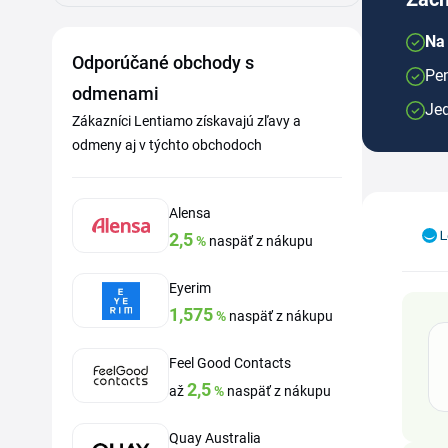
Na
Odporúčané obchody s
Pen
odmenami
Je
Zákazníci Lentiamo získavajú zľavy a
odmeny aj v týchto obchodoch
Alensa
2,5
%
naspäť z nákupu
Eyerim
1,575
%
naspäť z nákupu
Feel Good Contacts
2,5
až
%
naspäť z nákupu
Quay Australia