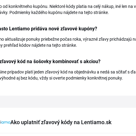
to od konkrétneho kupónu. Niektoré kódy platia na celý nákup, iné len n
vky. Podmienky každého kupónu nájdete na tejto stránke.
asto Lentiamo pridáva nové zľavové kupóny?
o aktualizuje ponuky priebežne počas roka, výrazné zľavy prichádzajú 
y prehľad kódov nájdete na tejto stránke.
 zľavový kód na šošovky kombinovať s akciou?
ine prípadov platí jeden zľavový kód na objednávku a nedá sa sčítať s 
výhodné aj bez kódu, vždy si overte podmienky konkrétnej ponuky.
Ako uplatniť zľavový kódy na Lentiamo.sk