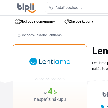
Obchody s odmenami
Zľavové kupóny
Obchody
Lekárne
Lentiamo
Len
Lentiamo p
nakúpite e
od overený
jednom mie
cenu na ob
4
%
až
naspäť z nákupu