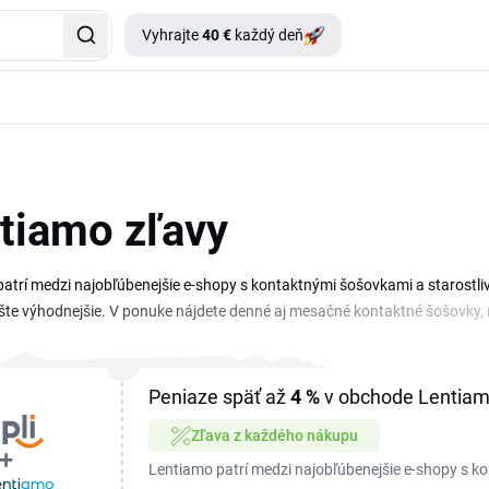
Vyhrajte
40 €
každý deň
tiamo zľavy
atrí medzi najobľúbenejšie e-shopy s kontaktnými šošovkami a starostl
šte výhodnejšie. V ponuke nájdete denné aj mesačné kontaktné šošovky, ro
ch značiek. Ak hľadáte zľavový kód na kontaktné šošovky, na tejto strá
ste. Stačí si vybrať platný Lentiamo zľavový kupón, skopírovať ho a vlož
ľúbené šošovky aj príslušenstvo bez zbytočného hľadania.
Peniaze späť až
4 %
v obchode Lentia
Zľava z každého nákupu
Lentiamo patrí medzi najobľúbenejšie e-shopy s k