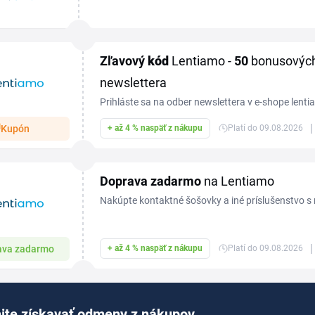
starostlivosťou o oči, a s aktuálnym Lentiamo zľ
ešte...
Zľavový
kód
Lentiamo -
50
bonusových
newslettera
Prihláste sa na odber newslettera v e-shope lenti
bonusových bodov ktoré môžete vymeniť za darč
|
Kupón
+ až 4 % naspäť z nákupu
Platí do 09.08.2026
Doprava zadarmo
na Lentiamo
Nakúpte kontaktné šošovky a iné príslušenstvo 
zadarmo. Stačí, ak pri nákupe nad 60 € zaplatíte 
|
ava zadarmo
+ až 4 % naspäť z nákupu
Platí do 09.08.2026
ite získavať odmeny z nákupov