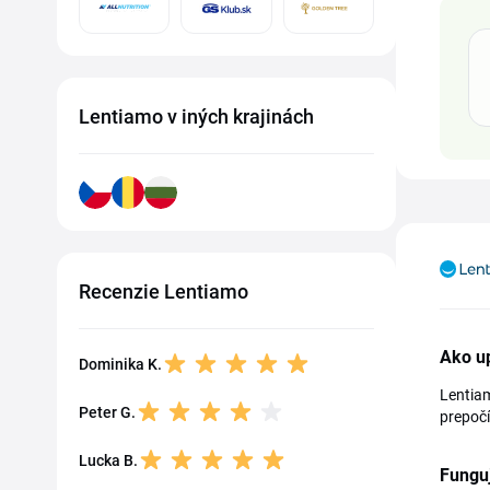
Lentiamo v iných krajinách
Recenzie Lentiamo
Ako u
Dominika K.
Lentiam
Peter G.
prepočí
Lucka B.
Fungu