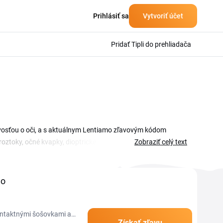
Prihlásiť sa
Vytvoriť účet
Pridať Tipli do prehliadača
ivosťou o oči, a s aktuálnym Lentiamo zľavovým kódom
ztoky, očné kvapky, dioptrické okuliare aj slnečné okuliare
Zobraziť celý text
nke máte prehľad aktuálnych kupónov a akcií Lentiamo na
iť v košíku pred dokončením objednávky. Tak získate nižšiu
mo
ontaktnými šošovkami a
Získať zľavu