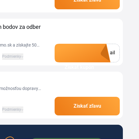
avovým kódom nakúpite
 bodov za odber
amo.sk a získajte 50
ail
ek.
Podmienky
Získať kupón
s možnosťou dopravy
vopred.
Získať zľavu
Podmienky