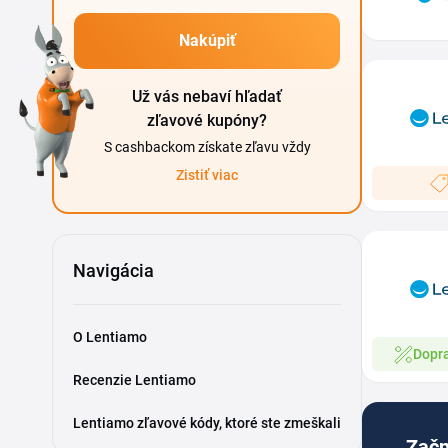
Nakúpiť
Už vás nebaví hľadať
zľavové kupóny?
S cashbackom získate zľavu vždy
Zistiť viac
Navigácia
O Lentiamo
Dopr
Recenzie Lentiamo
Lentiamo zľavové kódy, ktoré ste zmeškali
Začn