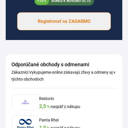
+10 €
BONUS K NOVÉMU ÚČTU
Registrovať sa ZADARMO
Odporúčané obchody s odmenami
Zákazníci Vykupujeme-online získavajú zľavy a odmeny aj v
týchto obchodoch
Restorio
2,5
%
naspäť z nákupu
Panta Rhei
1,5