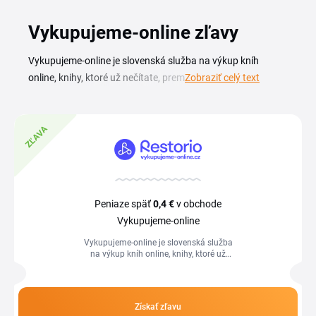
Vykupujeme-online zľavy
Vykupujeme-online je slovenská služba na výkup kníh
online, knihy, ktoré už nečítate, premeníte na peniaze bez
Zobraziť celý text
toho, aby ste opustili domov. Stačí zadať tituly, odoslať balík
a o zvyšok sa postará e-shop. S aktuálnym Vykupujeme-
online zľavovým kódom navyše využijete výhodnejšie
ZĽAVA
podmienky pri ďalšom nákupe alebo objednávke. Na tejto
stránke nájdete prehľad zliav a akcií pre výkup kníh online aj
pre nákup vo Vykupujeme-online. Kódy uplatníte priamo v
košíku a hodia sa všetkým, ktorí chcú prečítané knihy
Peniaze späť
0,4 €
v obchode
predať jednoducho cez internet a zároveň ušetriť. Zhrnutie
Vykupujeme-online
platných ponúk je vždy na jednom mieste.
Vykupujeme-online je slovenská služba
na výkup kníh online, knihy, ktoré už
nečítate, premeníte na peniaze bez toho,
aby ste opustili domov. Stačí...
Získať zľavu