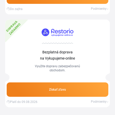
Podmienky
Do zajtra
D
O
P
R
V
A
Z
A
D
A
R
M
A
O
Bezplatná doprava
na Vykupujeme-online
Využite dopravu zabezpečovanú
obchodom.
Získať zľavu
Podmienky
Platí do 09.08.2026