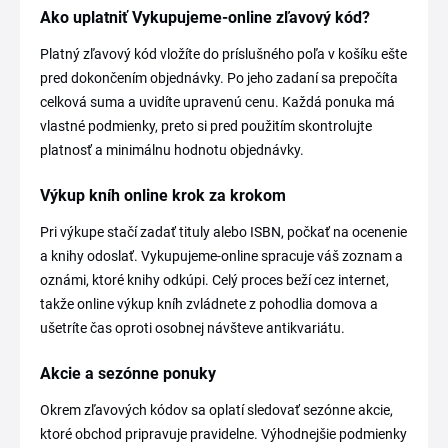
Ako uplatniť Vykupujeme-online zľavový kód?
Platný zľavový kód vložíte do príslušného poľa v košíku ešte
pred dokončením objednávky. Po jeho zadaní sa prepočíta
celková suma a uvidíte upravenú cenu. Každá ponuka má
vlastné podmienky, preto si pred použitím skontrolujte
platnosť a minimálnu hodnotu objednávky.
Výkup kníh online krok za krokom
Pri výkupe stačí zadať tituly alebo ISBN, počkať na ocenenie
a knihy odoslať. Vykupujeme-online spracuje váš zoznam a
oznámi, ktoré knihy odkúpi. Celý proces beží cez internet,
takže online výkup kníh zvládnete z pohodlia domova a
ušetríte čas oproti osobnej návšteve antikvariátu.
Akcie a sezónne ponuky
Okrem zľavových kódov sa oplatí sledovať sezónne akcie,
ktoré obchod pripravuje pravidelne. Výhodnejšie podmienky