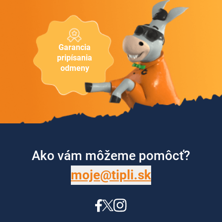
Garancia
pripísania
odmeny
Ako vám môžeme pomôcť?
moje@tipli.sk