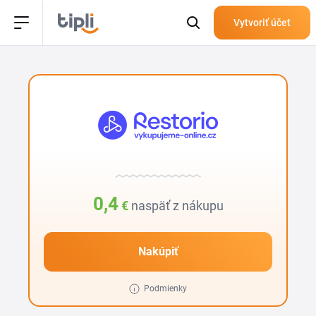
Vytvoriť účet
0,4
€
naspäť z nákupu
Nakúpiť
Podmienky