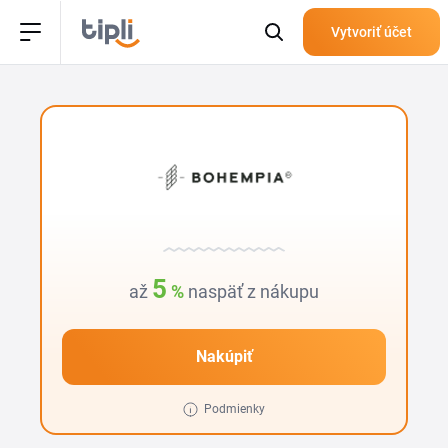
Vytvoriť účet
5
až
%
naspäť z nákupu
Nakúpiť
Podmienky