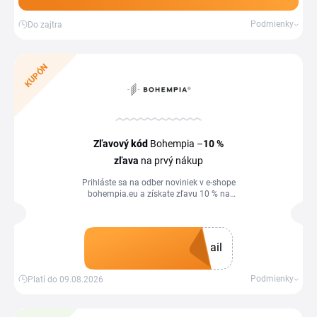
Podmienky
Do zajtra
KUPÓN
Zľavový
kód
Bohempia –
10 %
zľava
na prvý nákup
Prihláste sa na odber noviniek v e-shope
bohempia.eu a získate zľavu 10 % na
prvý nákup. Zľavový kupón využijete v
košíku obchodu.
ail
Získať kupón
Podmienky
Platí do 09.08.2026