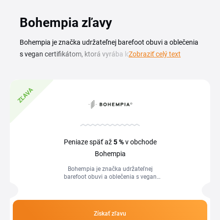
Bohempia zľavy
Bohempia je značka udržateľnej barefoot obuvi a oblečenia
s vegan certifikátom, ktorá vyrába lokálne a v nadčasovom
Zobraziť celý text
dizajne. S Bohempia zľavovým kupónom získate barefoot
tenisky, mokasíny aj textil za výhodnejšiu cenu, než je bežná
cenovka v e-shope. Na tejto stránke nájdete aktuálny
ZĽAVA
Bohempia kupón a prehľad sezónnych akcií. Stačí si vybrať
platný kód, prekopírovať ho a uplatniť pri objednávke, celý
nákup tak ušetríte už pri prvej topánke alebo kúsku
oblečenia z konopnej kolekcie.
Peniaze späť až
5 %
v obchode
Bohempia
Bohempia je značka udržateľnej
barefoot obuvi a oblečenia s vegan
certifikátom, ktorá vyrába lokálne a v
nadčasovom dizajne. S Bohempia
zľavovým...
Získať zľavu