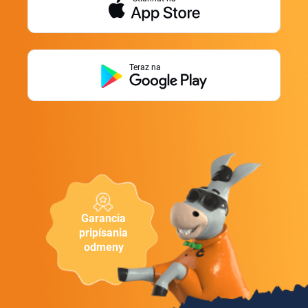
Teraz na
Garancia
pripísania
odmeny