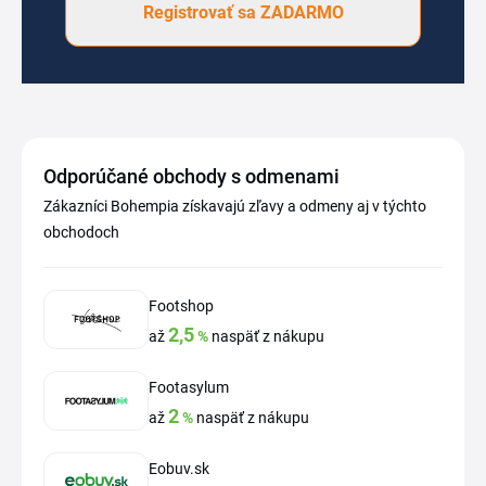
Registrovať sa ZADARMO
Odporúčané obchody s odmenami
Zákazníci Bohempia získavajú zľavy a odmeny aj v týchto
obchodoch
Footshop
2,5
až
%
naspäť z nákupu
Footasylum
2
až
%
naspäť z nákupu
Eobuv.sk