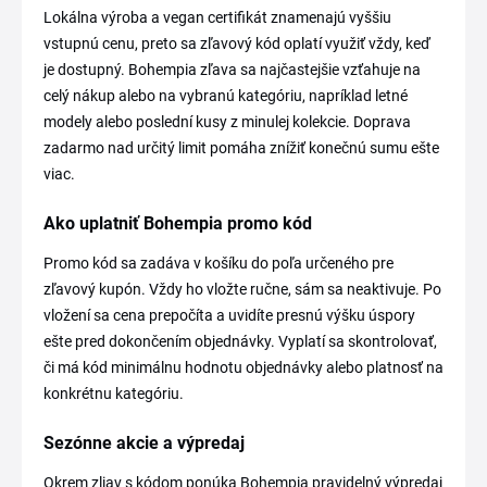
Lokálna výroba a vegan certifikát znamenajú vyššiu
vstupnú cenu, preto sa zľavový kód oplatí využiť vždy, keď
je dostupný. Bohempia zľava sa najčastejšie vzťahuje na
celý nákup alebo na vybranú kategóriu, napríklad letné
modely alebo poslední kusy z minulej kolekcie. Doprava
zadarmo nad určitý limit pomáha znížiť konečnú sumu ešte
viac.
Ako uplatniť Bohempia promo kód
Promo kód sa zadáva v košíku do poľa určeného pre
zľavový kupón. Vždy ho vložte ručne, sám sa neaktivuje. Po
vložení sa cena prepočíta a uvidíte presnú výšku úspory
ešte pred dokončením objednávky. Vyplatí sa skontrolovať,
či má kód minimálnu hodnotu objednávky alebo platnosť na
konkrétnu kategóriu.
Sezónne akcie a výpredaj
Okrem zliav s kódom ponúka Bohempia pravidelný výpredaj