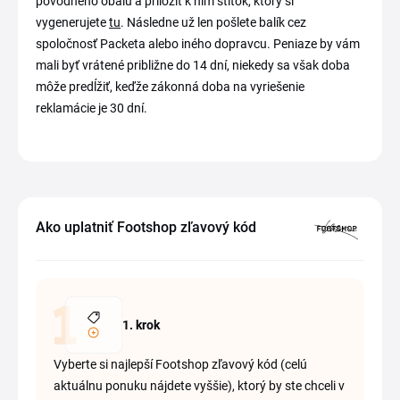
pôvodného obalu a priložiť k nim štítok, ktorý si
vygenerujete
tu
. Následne už len pošlete balík cez
spoločnosť Packeta alebo iného dopravcu. Peniaze by vám
mali byť vrátené približne do 14 dní, niekedy sa však doba
môže predĺžiť, keďže zákonná doba na vyriešenie
reklamácie je 30 dní.
Ako uplatniť Footshop zľavový kód
1. krok
Vyberte si najlepší Footshop zľavový kód (celú
aktuálnu ponuku nájdete vyššie), ktorý by ste chceli v