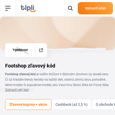
Vytvoriť účet
Footshop zľavový kód
Footshop zľavový kód
je vaším kľúčom k štýlovým úlovkom za skvelé ceny.
Či už hľadáte trendy tenisky na každý deň, odolnú zimnú obuv, pohodlné
letné modely či populárne modely ako Vans Knu Skool, Nike Air Force, Nike
Zobraziť celý text
Dunk Low, Nike Air Max, Adidas Campus 00' či limitovanú edíciu Yeezy od
Kanyeho Westa, Footshop je tu, aby naplnil vaše túžby. Ponúka všetko pre
pánov, dámy aj deti. So značkami ako Nike, Adidas, Converse, Jordan,
Zľavové kupóny + akcie
Cashback (až 2,5 %)
O obchode 
Under Armour či Vans si môžete byť istí, že váš outfit bude vždy perfektný –
a teraz ešte výhodnejší! Nezabudnite si prehliadnuť aj ponuku oblečenia a