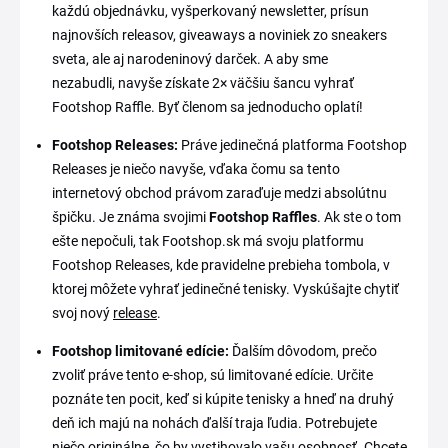
každú objednávku, vyšperkovaný newsletter, prísun
najnovších releasov, giveaways a noviniek zo sneakers
sveta, ale aj narodeninový darček. A aby sme
nezabudli, navyše získate 2× väčšiu šancu vyhrať
Footshop Raffle. Byť členom sa jednoducho oplatí!
Footshop Releases:
Práve jedinečná platforma Footshop
Releases je niečo navyše, vďaka čomu sa tento
internetový obchod právom zaraďuje medzi absolútnu
špičku. Je známa svojimi
Footshop Raffles
. Ak ste o tom
ešte nepočuli, tak Footshop.sk má svoju platformu
Footshop Releases, kde pravidelne prebieha tombola, v
ktorej môžete vyhrať jedinečné tenisky. Vyskúšajte chytiť
svoj nový
release
.
Footshop limitované edície:
Ďalším dôvodom, prečo
zvoliť práve tento e-shop, sú limitované edície. Určite
poznáte ten pocit, keď si kúpite tenisky a hneď na druhý
deň ich majú na nohách ďalší traja ľudia. Potrebujete
niečo originálne, čo by vystihovalo vašu osobnosť. Chcete