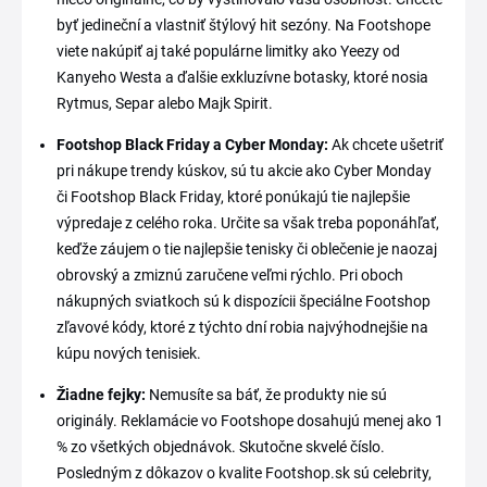
byť jedineční a vlastniť štýlový hit sezóny. Na Footshope
viete nakúpiť aj také populárne limitky ako Yeezy od
Kanyeho Westa a ďalšie exkluzívne botasky, ktoré nosia
Rytmus, Separ alebo Majk Spirit.
Footshop Black Friday a Cyber Monday:
Ak chcete ušetriť
pri nákupe trendy kúskov, sú tu akcie ako Cyber Monday
či Footshop Black Friday, ktoré ponúkajú tie najlepšie
výpredaje z celého roka. Určite sa však treba poponáhľať,
keďže záujem o tie najlepšie tenisky či oblečenie je naozaj
obrovský a zmiznú zaručene veľmi rýchlo. Pri oboch
nákupných sviatkoch sú k dispozícii špeciálne Footshop
zľavové kódy, ktoré z týchto dní robia najvýhodnejšie na
kúpu nových tenisiek.
Žiadne fejky:
Nemusíte sa báť, že produkty nie sú
originály. Reklamácie vo Footshope dosahujú menej ako 1
% zo všetkých objednávok. Skutočne skvelé číslo.
Posledným z dôkazov o kvalite Footshop.sk sú celebrity,