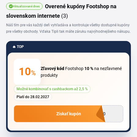
módnych doplnkov, ktoré doladia váš štýl k dokonalosti, a Footshop
Overené kupóny Footshop na
Aktualizované dnes
recenzie. Ak neradi kupujete topánky cez internet, Footshop Bratislava
slovenskom internete
(3)
predajňa či Footshop Košice predajňa vás rady privítajú.
Náš tím pre vás každý deň vyhľadáva a kontroluje všetky dostupné kupóny
pre všetky obchody. Vďaka Tipli tak máte záruku najvýhodnejšieho nákupu.
🔥 TOP
10
Zľavový
kód
Footshop
10 %
na nezľavnené
%
produkty
Možné kombinovať s cashbackom až 2,5 %
Platí do 28.02.2027
Získať kupón
I10