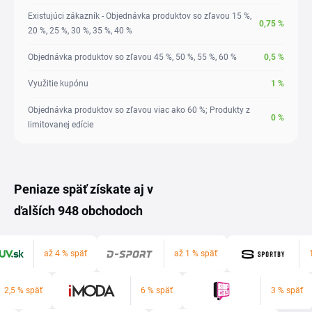
Existujúci zákazník - Objednávka produktov so zľavou 15 %,
0,75
%
20 %, 25 %, 30 %, 35 %, 40 %
Objednávka produktov so zľavou 45 %, 50 %, 55 %, 60 %
0,5
%
Využitie kupónu
1
%
Objednávka produktov so zľavou viac ako 60 %; Produkty z
0
%
limitovanej edície
Peniaze späť získate aj v
ďalších 948 obchodoch
až 4 % späť
až 1 % späť
2,5 % späť
6 % späť
3 % späť