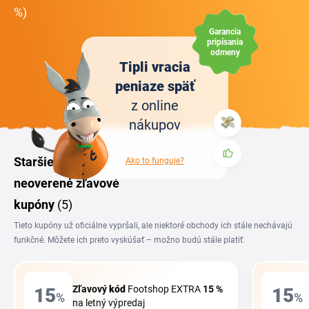
%)
Garancia
pripísania
odmeny
Tipli vracia
peniaze späť
z online
nákupov
Staršie alebo
Ako to funguje?
neoverené zľavové
kupóny
(5)
Tieto kupóny už oficiálne vypršali, ale niektoré obchody ich stále nechávajú
funkčné. Môžete ich preto vyskúšať – možno budú stále platiť.
Zľavový
kód
Footshop EXTRA
15 %
15
15
%
%
na letný výpredaj