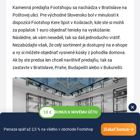
Kamenná predajňa Footshopu sa nachádza v Bratislave na
Poštovej ulici. Pre východné Slovensko bol v minulosti k
dispozícii Footshop Kere Spot v Košiciach, kde ste si mohli
za poplatok 1 euro objednať tenisky na vyskúšanie.
Následne, ak vám nesedeli, tak sa dali jednoducho vrátiť.
Nezabúdajte však, že celý sortiment je dostupný na e-shope
a vy si môžete objednať vysnené kúsky z pohodlia domova.
Ak by ste predsa len chceli navštíviť predajňu, tak sa
zastavte v Bratislave, Prahe, Budapešti alebo v Bukurešti.
10 €
BONUS K NOVÉMU ÚČTU
Získať bonus
Peniaze späť až 2,5 % na všetko v obchode Footshop