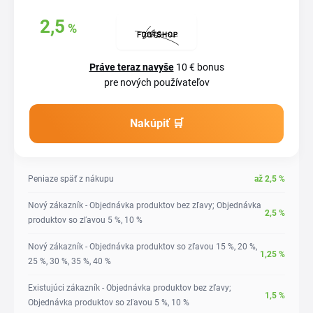
Získajte späť
2,5
%
až
z vašich
nákupov
Práve teraz navyše
10 € bonus
pre nových používateľov
Nakúpiť 🛒
Peniaze späť z nákupu
až
2,5
%
Nový zákazník - Objednávka produktov bez zľavy; Objednávka
2,5
%
produktov so zľavou 5 %, 10 %
Nový zákazník - Objednávka produktov so zľavou 15 %, 20 %,
1,25
%
25 %, 30 %, 35 %, 40 %
Existujúci zákazník - Objednávka produktov bez zľavy;
1,5
%
Objednávka produktov so zľavou 5 %, 10 %