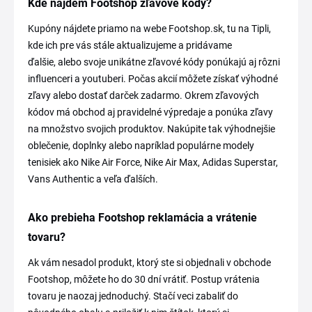
Kde nájdem Footshop zľavové kódy?
Kupóny nájdete priamo na webe Footshop.sk, tu na Tipli,
kde ich pre vás stále aktualizujeme a pridávame
ďalšie, alebo svoje unikátne zľavové kódy ponúkajú aj rôzni
influenceri a youtuberi. Počas akcií môžete získať výhodné
zľavy alebo dostať darček zadarmo. Okrem zľavových
kódov má obchod aj pravidelné výpredaje a ponúka zľavy
na množstvo svojich produktov. Nakúpite tak výhodnejšie
oblečenie, doplnky alebo napríklad populárne modely
tenisiek ako Nike Air Force, Nike Air Max, Adidas Superstar,
Vans Authentic a veľa ďalších.
Ako prebieha Footshop reklamácia a vrátenie
tovaru?
Ak vám nesadol produkt, ktorý ste si objednali v obchode
Footshop, môžete ho do 30 dní vrátiť. Postup vrátenia
tovaru je naozaj jednoduchý. Stačí veci zabaliť do