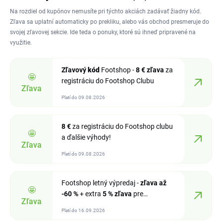
Na rozdiel od kupónov nemusíte pri týchto akciách zadávať žiadny kód.
Zľava sa uplatní automaticky po prekliku, alebo vás obchod presmeruje do
svojej zľavovej sekcie. Ide teda o ponuky, ktoré sú ihneď pripravené na
využitie.
Zľavový
kód
Footshop -
8 €
zľava
za
🤩
registráciu do Footshop Clubu
Zľava
Platí do 09.08.2026
8 €
za registráciu do Footshop clubu
🤩
a ďalšie výhody!
Zľava
Platí do 09.08.2026
Footshop letný výpredaj -
zľava
až
🤩
-60 %
+ extra
5 %
zľava
pre
Zľava
registrovaných
Platí do 16.09.2026