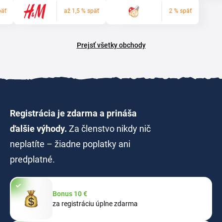
päť
až 1,5 % späť
2 % späť
Prejsť všetky obchody
Registrácia je zdarma a prináša
ďalšie výhody.
Za členstvo nikdy nič
neplatíte – žiadne poplatky ani
predplatné.
Bonus 10 €
za registráciu úplne zdarma