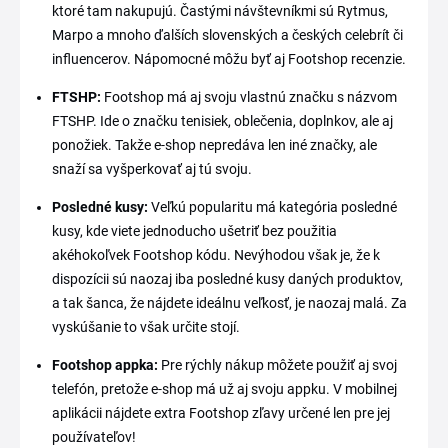
ktoré tam nakupujú. Častými návštevníkmi sú Rytmus,
Marpo a mnoho ďalších slovenských a českých celebrít či
influencerov. Nápomocné môžu byť aj Footshop recenzie.
FTSHP:
Footshop má aj svoju vlastnú značku s názvom
FTSHP. Ide o značku tenisiek, oblečenia, doplnkov, ale aj
ponožiek. Takže e-shop nepredáva len iné značky, ale
snaží sa vyšperkovať aj tú svoju.
Posledné kusy:
Veľkú popularitu má kategória posledné
kusy, kde viete jednoducho ušetriť bez použitia
akéhokoľvek Footshop kódu. Nevýhodou však je, že k
dispozícii sú naozaj iba posledné kusy daných produktov,
a tak šanca, že nájdete ideálnu veľkosť, je naozaj malá. Za
vyskúšanie to však určite stojí.
Footshop appka:
Pre rýchly nákup môžete použiť aj svoj
telefón, pretože e-shop má už aj svoju appku. V mobilnej
aplikácii nájdete extra Footshop zľavy určené len pre jej
používateľov!