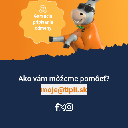
Garancia
pripísania
odmeny
Ako vám môžeme pomôcť?
moje@tipli.sk