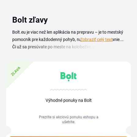
Bolt zľavy
Bolt.eu je viac než len aplikácia na prepravu – je to mestský
pomocník pre každodenný pohyb, nákupy aj doručovanie.
Zobraziť celý text
Či už sa presúvate po meste na kolobežke, potrebujete
spoľahlivý taxík, alebo si necháte priviezť jedlo až ku
dverám, všetko vybavíte cez jednu platformu. Rôzne služby
ZĽAVA
sú šité na mieru aktuálnym potrebám a lokalite používateľa.
Čo však často poteší najviac, sú pravidelné
Bolt akcie
– tie
sa objavujú priamo v aplikácii a môžu znamenať zľavnené
jazdy, bezplatné odomknutia kolobežiek alebo znížené ceny
za doručenie jedla.
Výhodné ponuky na Bolt
Prezrite si akciovú ponuku eshopu a
ušetrite.