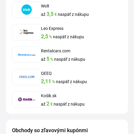
Wolt
3,5
až
€
naspäť z nákupu
Leo Express
2,5
%
naspäť z nákupu
Rentalcars.com
5
až
%
naspäť z nákupu
QEEQ
2,11
%
naspäť z nákupu
Košík.sk
2
až
€
naspäť z nákupu
Obchody so zľavovými kupónmi