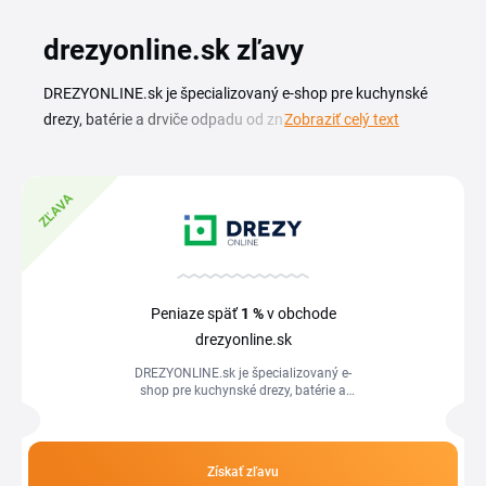
drezyonline.sk zľavy
DREZYONLINE.sk je špecializovaný e-shop pre kuchynské
drezy, batérie a drviče odpadu od značiek ako BLANCO,
Zobraziť celý text
FRANKE, TEKA a SCHOCK. S aktuálnym drezyonline.sk
zľavovým kupónom si zariadenie kuchyne objednáte za
výhodnejšiu cenu, či už plánujete kompletnú rekonštrukciu
ZĽAVA
alebo iba výmenu starého drezu za nový. Na tejto stránke
pripravujeme prehľad platných kódov a akcií, ktoré ponuku
obchodu obohacujú o ďalšiu úsporu. Stačí si vybrať vhodný
drezyonline.sk kupón, skopírovať ho a vložiť do poľa pri
Peniaze späť
1 %
v obchode
dokončení objednávky. Konečná suma nákupu sa následne
drezyonline.sk
zníži o hodnotu vašej zľavy.
DREZYONLINE.sk je špecializovaný e-
shop pre kuchynské drezy, batérie a
drviče odpadu od značiek ako BLANCO,
FRANKE, TEKA a SCHOCK. S
aktuálnym...
Získať zľavu