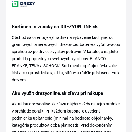
Sortiment a značky na DREZYONLINE.sk
Obchod sa orientuje výhradne na vybavenie kuchyne, od
granitových a nerezových drezov cez batérie s vyťahovacou
sprchou až po drviče zvyškov potravín. V katalógu nájdete
produkty popredných svetových výrobcov: BLANCO,
FRANKE, TEKA a SCHOCK. Sortiment dopĺňajú dávkovače
čistiacich prostriedkov, sitká, sifóny a ďalšie príslušenstvo k
drezom.
Ako využiť drezyonline.sk zľavu pri nákupe
Aktuálnu drezyonline.sk zľavu nájdete vždy na tejto stránke
v prehľade ponúk. Pri každom kupóne je uvedená
podmienka uplatnenia (minimálna hodnota objednávky,
kategória produktov, doba platnosti). Pred dokončením