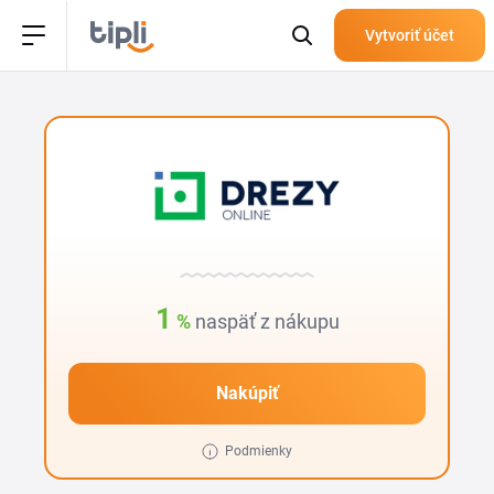
Vytvoriť účet
1
%
naspäť z nákupu
Nakúpiť
Podmienky