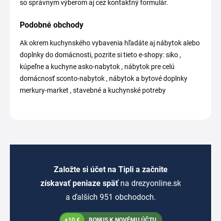
so správnym výberom aj cez kontaktný formulár.
Podobné obchody
Ak okrem kuchynského vybavenia hľadáte aj nábytok alebo
doplnky do domácnosti, pozrite si tieto e-shopy: siko ,
kúpeľne a kuchyne asko-nabytok , nábytok pre celú
domácnosť sconto-nabytok , nábytok a bytové doplnky
merkury-market , stavebné a kuchynské potreby
Založte si účet na Tipli a začnite
získavať peniaze späť
na drezyonline.sk
a ďalších 951 obchodoch.
+10 €
BONUS K NOVÉMU ÚČTU