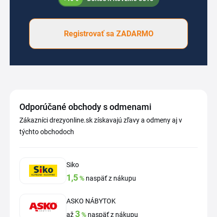
Registrovať sa ZADARMO
Odporúčané obchody s odmenami
Zákazníci drezyonline.sk získavajú zľavy a odmeny aj v
týchto obchodoch
Siko
1,5
%
naspäť z nákupu
ASKO NÁBYTOK
3
až
%
naspäť z nákupu