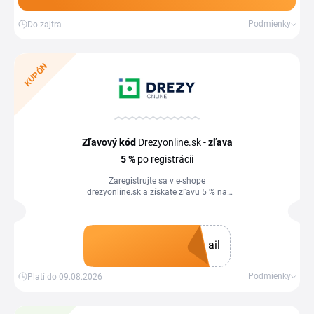
Podmienky
Do zajtra
KUPÓN
Zľavový
kód
Drezyonline.sk -
zľava
5 %
po registrácii
Zaregistrujte sa v e-shope
drezyonline.sk a získate zľavu 5 % na
nákup. Zľavový kupón využijete v košíku
obchodu.
ail
Získať kupón
Podmienky
Platí do 09.08.2026