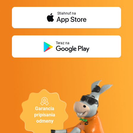
Stiahnuť na
Teraz na
Garancia
pripísania
odmeny