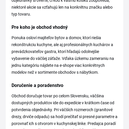
objednávky si overte, či kód k vášmu košíku zodpovedá,
niektoré akcie sa vzťahujú len na konkrétnu značku alebo
typ tovaru.
Pre koho je obchod vhodný
Ponuka osloví majiteľov bytov a domov, ktorí riešia
rekonštrukciu kuchyne, ale aj profesionálnych kuchárov a
prevádzkovateľov gastra, ktorí hľadajú odolnejšie
vybavenie do väčšej záťaže. Vďaka úzkemu zameraniu na
jednu kategóriu nájdete na e-shope viac konkrétnych
modelov než v sortimente obchodov s nábytkom.
Doručenie a poradenstvo
Obchod doručuje tovar po celom Slovensku, väčšina
dostupných produktov ide do expedície v krátkom čase od
potvrdenia objednávky. Pri väčších rozmeroch (granitové
drezy, drviče odpadu) sa hodí prečítať si presné parametre a
porovnať ich s otvorom v kuchynskej linke. Predajca poradí