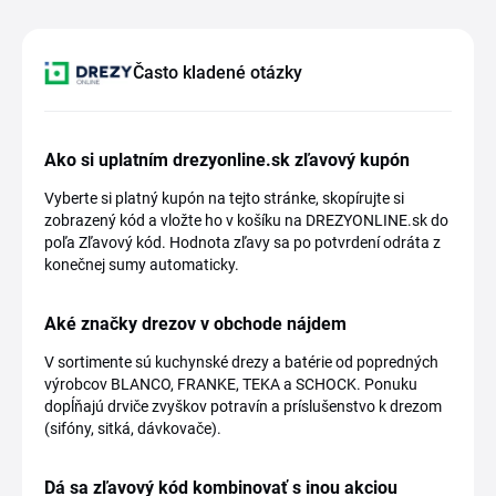
Často kladené otázky
Ako si uplatním drezyonline.sk zľavový kupón
Vyberte si platný kupón na tejto stránke, skopírujte si
zobrazený kód a vložte ho v košíku na DREZYONLINE.sk do
poľa Zľavový kód. Hodnota zľavy sa po potvrdení odráta z
konečnej sumy automaticky.
Aké značky drezov v obchode nájdem
V sortimente sú kuchynské drezy a batérie od popredných
výrobcov BLANCO, FRANKE, TEKA a SCHOCK. Ponuku
dopĺňajú drviče zvyškov potravín a príslušenstvo k drezom
(sifóny, sitká, dávkovače).
Dá sa zľavový kód kombinovať s inou akciou