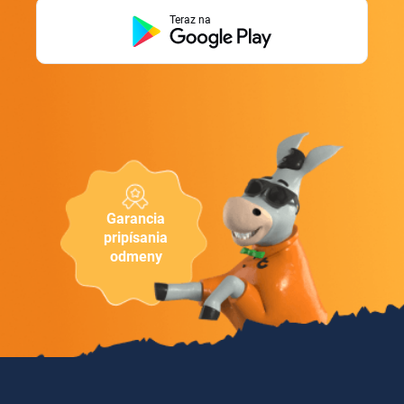
Teraz na
Garancia
pripísania
odmeny