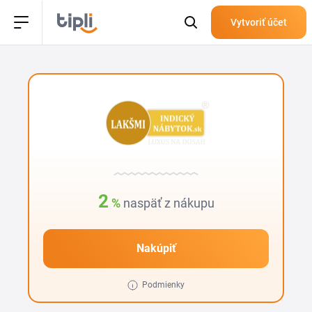
Vytvoriť účet
2
%
naspäť z nákupu
Nakúpiť
Podmienky