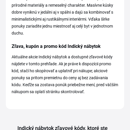
prírodné materiály a remeselný charakter. Masívne kúsky
dobre vyniknú v jedálni aj v spálni a dajú sa kombinovať s
minimalistickými aj rustikálnymi interiérmi. Vďaka šírke
ponuky zariadite jednu miestnosť aj celý byt v jednotnom
duchu.
Zľava, kupón a promo kód Indický nábytok
Aktuálne akcie Indický nábytok a dostupné zľavové kódy
nájdete v tomto prehľade. Ak je práve k dispozícii promo
kód, stačí ho skopírovať a uplatniť pri nákupe; akciové
ponuky sa pritom premietnu do ceny aj bez zadávania
kódu. Keďže sa zostava ponúk priebežne mení, pred väčším
nákupom sa oplatí stránku skontrolovať.
Indický nábytok zľavové kódy, ktoré ste