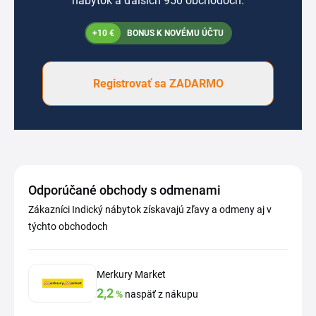
nábytok a ďalších 950 obchodoch.
+10 €
BONUS K NOVÉMU ÚČTU
Registrovať sa ZADARMO
Odporúčané obchody s odmenami
Zákazníci Indický nábytok získavajú zľavy a odmeny aj v
týchto obchodoch
Merkury Market
2,2
%
naspäť z nákupu