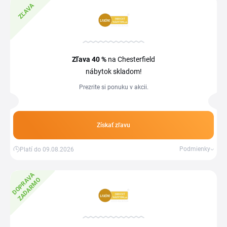
ZĽAVA
Zľava
40 %
na Chesterfield
nábytok skladom!
Prezrite si ponuku v akcii.
Získať zľavu
Podmienky
Platí do 09.08.2026
D
O
P
R
V
A
Z
A
D
A
R
M
A
O