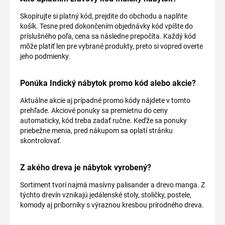
Skopírujte si platný kód, prejdite do obchodu a naplňte
košík. Tesne pred dokončením objednávky kód vpíšte do
príslušného poľa, cena sa následne prepočíta. Každý kód
môže platiť len pre vybrané produkty, preto si vopred overte
jeho podmienky.
Ponúka Indický nábytok promo kód alebo akcie?
Aktuálne akcie aj prípadné promo kódy nájdete v tomto
prehľade. Akciové ponuky sa premietnu do ceny
automaticky, kód treba zadať ručne. Keďže sa ponuky
priebežne menia, pred nákupom sa oplatí stránku
skontrolovať.
Z akého dreva je nábytok vyrobený?
Sortiment tvorí najmä masívny palisander a drevo manga. Z
týchto drevín vznikajú jedálenské stoly, stoličky, postele,
komody aj príborníky s výraznou kresbou prírodného dreva.