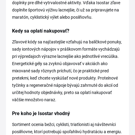
doplnky pre dlhé vytrvalostné aktivity. Vďaka Isostar zľave
doplníte športovú výživu lacnejšie, či už sa pripravujete na
maratón, cyklistický výlet alebo posilňovňu.
Kedy sa oplatí nakupovať?
Zľavové kódy sa najčastejšie vzťahujú na balíčkové ponuky,
sady iontových nápojov v práškovom formáte vychádzajú
pri výpredajoch výrazne lacnejšie ako jednotlivé vrecúška.
Energetické gély sa zvyknú objavovať v akciách ako
mixované sady rôznych príchutí, čo je praktické pred
pretekmi, keď chcete vyskúšať nové produkty. Proteínové
tyčinky a regeneračné nápoje bývajú zahrnuté do akcií od
určitej hodnoty objednávky, preto sa oplatí nakupovať
väčšie množstvo naraz.
Pre koho je Isostar vhodný
Sortiment ocenia bežci, cyklisti, triatlonisti aj návštevníci
posilňovne, ktorí potrebujú spoľahlivú hydratáciu a energiu.