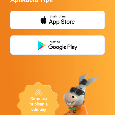
Stiahnuť na
Teraz na
Garancia
pripísania
odmeny