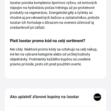
Isostar ponúka komplexnú športovú výživu, od iontových
nápojov na hydratáciu počas tréningu až po proteínové
produkty na regeneráciu. Energetické gély a tyčinky sú
vhodné aj pre rekreačných bežcov a začiatočníkov, pretože
Isostar ich formuluje s dôrazom na overenú účinnosť aj
znášanlivosť pri záťaži.
Platí Isostar promo kód na celý sortiment?
Nie vždy. Niektoré promo kódy sa vzťahujú na celý nákup,
iné len na vybrané kategórie alebo od určitej hodnoty
objednávky. Podmienky každého kupónu sú uvedené
priamo pri kóde, preto ich pred použitím overte.
Ako uplatniť zľavové kupóny na Isostar