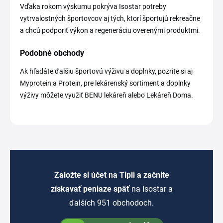
Vďaka rokom výskumu pokrýva Isostar potreby
vytrvalostných športovcov aj tých, ktorí športujú rekreačne
a chcú podporiť výkon a regeneráciu overenými produktmi.
Podobné obchody
Ak hľadáte ďalšiu športovú výživu a doplnky, pozrite si aj
Myprotein a Protein, pre lekárenský sortiment a doplnky
výživy môžete využiť BENU lekáreň alebo Lekáreň Doma.
Založte si účet na Tipli a začnite
získavať peniaze späť
na Isostar a
ďalších 951 obchodoch.