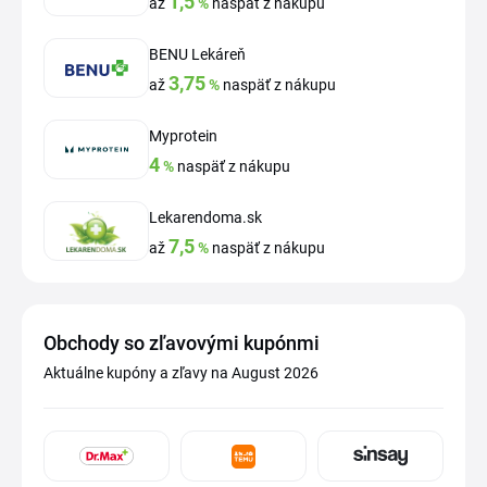
1,5
až
%
naspäť z nákupu
BENU Lekáreň
3,75
až
%
naspäť z nákupu
Myprotein
4
%
naspäť z nákupu
Lekarendoma.sk
7,5
až
%
naspäť z nákupu
Obchody so zľavovými kupónmi
Aktuálne kupóny a zľavy na August 2026