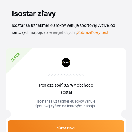
Isostar zľavy
Isostar sa už takmer 40 rokov venuje športovej výžive, od
iontových nápojov a energetických gélov až po proteínové
Zobraziť celý text
tyčinky a regeneračné produkty pre vytrvalostných aj
rekreačných športovcov. S aktuálnym Isostar zľavovým
kupónom doplníte svoje zásoby na tréning či preteky za
ZĽAVA
výhodnejšiu cenu. Účinnosť výrobkov je overovaná
klinickými štúdiami, takže na hydratáciu a energiu počas
výkonu sa môžete spoľahnúť. Aktuálne zľavové kódy a
akcie na sortiment Isostar nájdete v tomto prehľade a
Peniaze späť
3,5 %
v obchode
uplatníte ich priamo v košíku.
Isostar
Isostar sa už takmer 40 rokov venuje
športovej výžive, od iontových nápojov
a energetických gélov až po proteínové
tyčinky a regeneračné produkty...
Získať zľavu