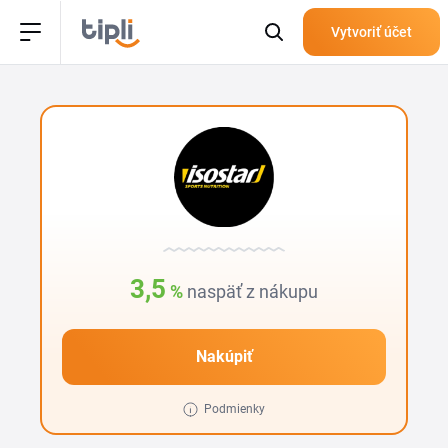
Vytvoriť účet
3,5
%
naspäť z nákupu
Nakúpiť
Podmienky