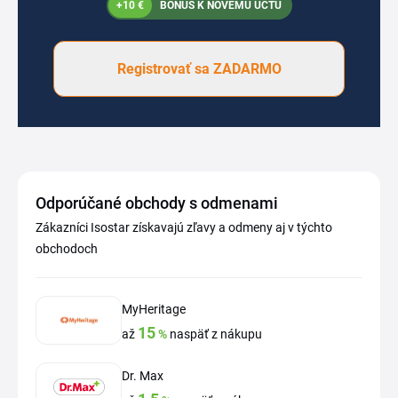
+10 €
BONUS K NOVÉMU ÚČTU
Registrovať sa ZADARMO
Odporúčané obchody s odmenami
Zákazníci Isostar získavajú zľavy a odmeny aj v týchto
obchodoch
MyHeritage
15
až
%
naspäť z nákupu
Dr. Max