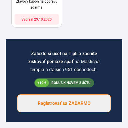
Zľavový kupón na dopravu
zdarma
Vypršal 29.10.2020
Založte si účet na Tipli a začnite
získavať peniaze späť
na Masticha
terapia a ďalších 951 obchodoch.
+10 €
BONUS K NOVÉMU ÚČTU
Registrovať sa ZADARMO