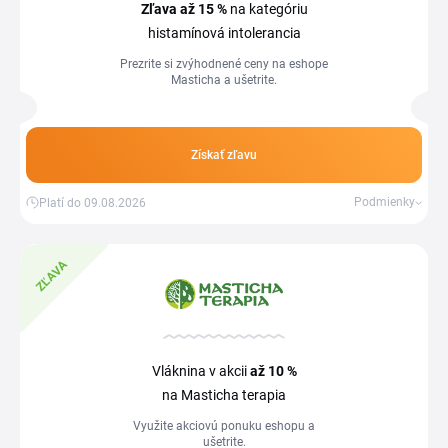
Zľava
až 15 %
na kategóriu
histamínová intolerancia
Prezrite si zvýhodnené ceny na eshope
Masticha a ušetrite.
Získať zľavu
Podmienky
Platí do 09.08.2026
ZĽAVA
Vláknina v akcii
až 10 %
na Masticha terapia
Využite akciovú ponuku eshopu a
ušetrite.