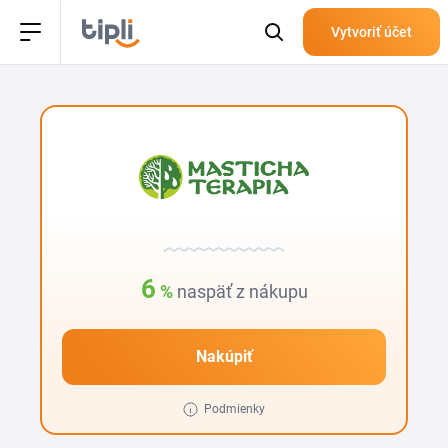
Vytvoriť účet
6
%
naspäť z nákupu
Nakúpiť
Podmienky