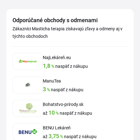
Odporúčané obchody s odmenami
Zákazníci Masticha terapia získavajú zľavy a odmeny aj v
týchto obchodoch
NajLekáreň.eu
1,8
%
naspäť z nákupu
ManuTea
3
%
naspäť z nákupu
Bohatstvo-prírody.sk
10
až
%
naspäť z nákupu
BENU Lekáreň
3,75
až
%
naspäť z nákupu