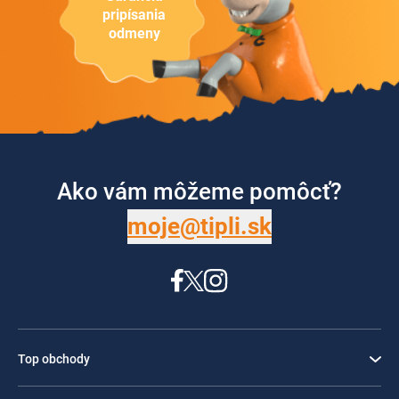
pripísania
odmeny
Ako vám môžeme pomôcť?
moje@tipli.sk
Top obchody