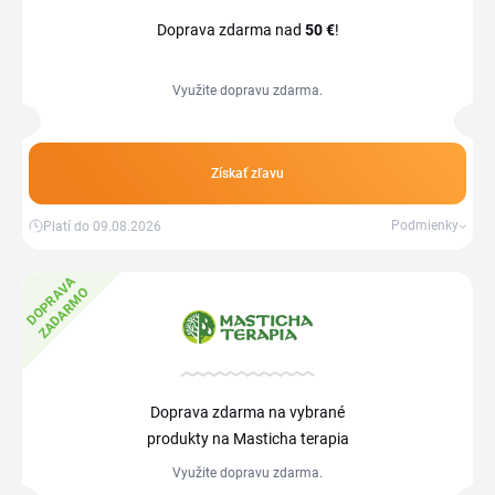
Doprava zdarma nad
50 €
!
Využite dopravu zdarma.
Získať zľavu
Podmienky
Platí do 09.08.2026
D
O
P
R
V
A
Z
A
D
A
R
M
A
O
Doprava zdarma na vybrané
produkty na Masticha terapia
Využite dopravu zdarma.