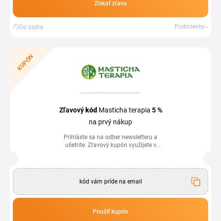
Získať zľavu
Podmienky
Do zajtra
KUPÓN
Zľavový
kód
Masticha terapia
5 %
na prvý nákup
Prihláste sa na odber newsletteru a
ušetrite. Zľavový kupón využijete v
košíku obchodu.
kód vám príde na email
Použiť kupón