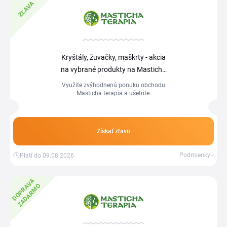
ZĽAVA
Kryštály, žuvačky, maškrty - akcia
na vybrané produkty na Masticha
terapia
Využite zvýhodnenú ponuku obchodu
Masticha terapia a ušetrite.
Získať zľavu
Podmienky
Platí do 09.08.2026
D
O
P
R
V
A
Z
A
D
A
R
M
A
O