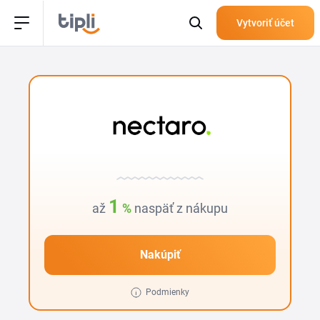
Vytvoriť účet
1
až
%
naspäť z nákupu
Nakúpiť
Podmienky