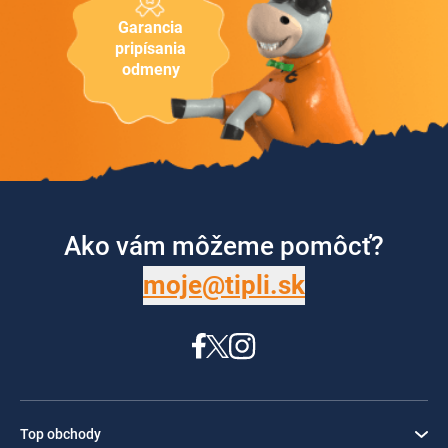
Garancia
pripísania
odmeny
Ako vám môžeme pomôcť?
moje@tipli.sk
Top obchody