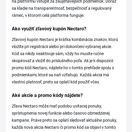
na platformu vstúpiť za zaujímavejších podmienok. Dôraz
sa kladie na transparentnosť, bezpečnosť a regulovaný
rámec, v ktorom celá platforma funguje.
Ako využiť zľavový kupón Nectaro?
Zľavový kupón Nectaro je krátka kombinácia znakov, ktorú
vložíte pri registrácii alebo pri dokončení vybranej akcie.
Kód sa nikdy neaktivuje sám, vždy ho musíte ručne
skopírovať a vložiť do príslušného poľa. Ak je k dispozícii
promo kód Nectaro, nájdete ho v tomto prehľade spolu s
podmienkami, ktoré sa naň vzťahujú. Každá akcia má
vlastnú platnosť, preto sa oplatí kód použiť včas.
Aké akcie a promo kódy nájdete?
Zľava Nectaro môže mať podobu uvítacej ponuky,
sprístupnenia novej funkcie alebo časovo obmedzenej
kampane. Práve preto sa oplatí sledovať aktuálne ponuky,
každá nová akcia Nectaro či promo kód sa objaví v tomto