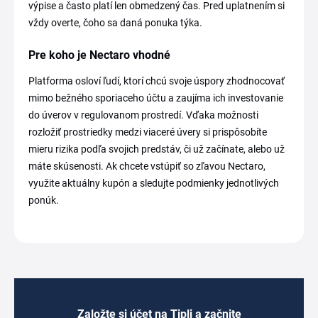
výpise a často platí len obmedzený čas. Pred uplatnením si
vždy overte, čoho sa daná ponuka týka.
Pre koho je Nectaro vhodné
Platforma osloví ľudí, ktorí chcú svoje úspory zhodnocovať
mimo bežného sporiaceho účtu a zaujíma ich investovanie
do úverov v regulovanom prostredí. Vďaka možnosti
rozložiť prostriedky medzi viaceré úvery si prispôsobíte
mieru rizika podľa svojich predstáv, či už začínate, alebo už
máte skúsenosti. Ak chcete vstúpiť so zľavou Nectaro,
využite aktuálny kupón a sledujte podmienky jednotlivých
ponúk.
Založte si účet na Tipli a začnite