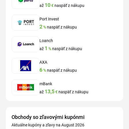
10
až
€
naspäť z nákupu
Port Invest
2
%
naspäť z nákupu
Loanch
1
až
%
naspäť z nákupu
AXA
6
%
naspäť z nákupu
mBank
13,5
až
€
naspäť z nákupu
Obchody so zľavovými kupónmi
Aktuálne kupóny a zľavy na August 2026