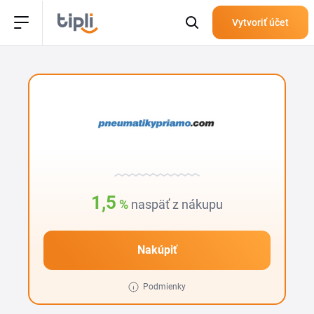
Vytvoriť účet
1,5
%
naspäť z nákupu
Nakúpiť
Podmienky