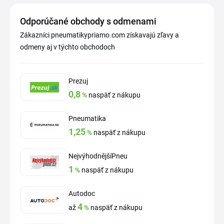
Odporúčané obchody s odmenami
Zákazníci pneumatikypriamo.com získavajú zľavy a
odmeny aj v týchto obchodoch
Prezuj
0,8
%
naspäť z nákupu
Pneumatika
1,25
%
naspäť z nákupu
NejvýhodnějšíPneu
1
%
naspäť z nákupu
Autodoc
4
až
%
naspäť z nákupu