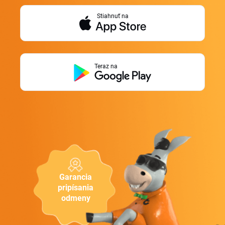
Stiahnuť na
Teraz na
Garancia
pripísania
odmeny