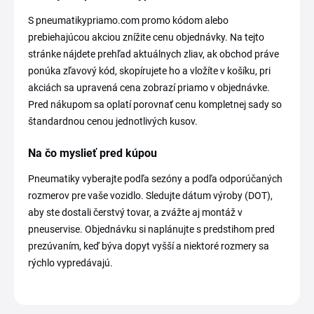
S pneumatikypriamo.com promo kódom alebo
prebiehajúcou akciou znížite cenu objednávky. Na tejto
stránke nájdete prehľad aktuálnych zliav, ak obchod práve
ponúka zľavový kód, skopírujete ho a vložíte v košíku, pri
akciách sa upravená cena zobrazí priamo v objednávke.
Pred nákupom sa oplatí porovnať cenu kompletnej sady so
štandardnou cenou jednotlivých kusov.
Na čo myslieť pred kúpou
Pneumatiky vyberajte podľa sezóny a podľa odporúčaných
rozmerov pre vaše vozidlo. Sledujte dátum výroby (DOT),
aby ste dostali čerstvý tovar, a zvážte aj montáž v
pneuservise. Objednávku si naplánujte s predstihom pred
prezúvaním, keď býva dopyt vyšší a niektoré rozmery sa
rýchlo vypredávajú.