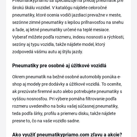
Pneumatikypriamo sa špecializuje na predaj pneumatík pre
širokú škálu vozidiel. V katalógu nájdete celoročné
pneumatiky, ktoré ocenia vodiči jazdiaci prevažne v meste,
sezónne zimné pneumatiky s lepšou priľnavosťou na snehu
a ľade, aj letné pneumatiky určené na teplé mesiace.
Vyberať môžete podľa rozmeru, indexu nosnosti a rýchlosti,
sezóny aj typu vozidla, takže nájdete model, ktorý
zodpovedá vášmu autu aj štýlu jazdy.
Pneumatiky pre osobné aj úžitkové vozidlá
Okrem pneumatík na bežné osobné automobily ponúka e-
shop aj modely pre dodávky a úžitkové vozidlá. To oceníte,
ak prezúvate firemné auto alebo potrebujete pneumatiky s
vyššou nosnosťou. Pri výbere pomáha filtrovanie podľa
rozmeru uvedeného na boku vašej súčasnej pneumatiky,
teda podľa šírky, profilu a priemeru disku, takže nájdete
presne to, čo na vaše vozidlo sadne.
Ako využiť pneumatikypriamo.com zľavu a akcie?