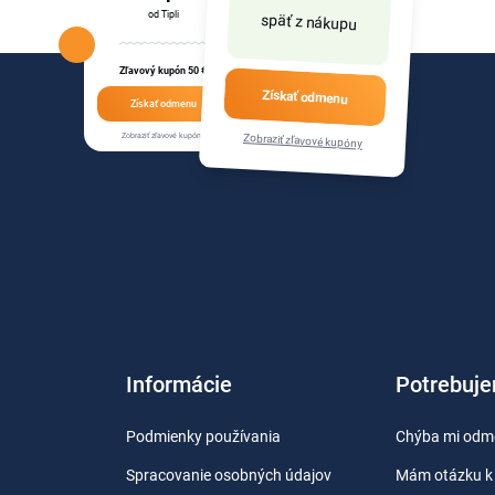
od Tipli
späť z nákupu
Zľavový kupón 50 €
Získať odmenu
Získať odmenu
Zobraziť zľavové kupóny
Zobraziť zľavové kupóny
Informácie
Potrebuj
Podmienky používania
Chýba mi odm
Spracovanie osobných údajov
Mám otázku k 