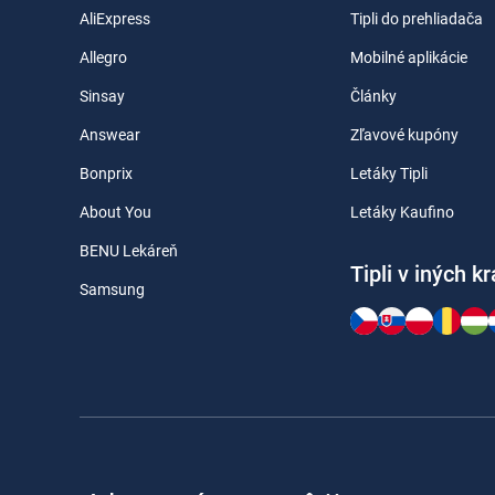
AliExpress
Tipli do prehliadača
Allegro
Mobilné aplikácie
Sinsay
Články
Answear
Zľavové kupóny
Bonprix
Letáky Tipli
About You
Letáky Kaufino
BENU Lekáreň
Tipli v iných k
Samsung