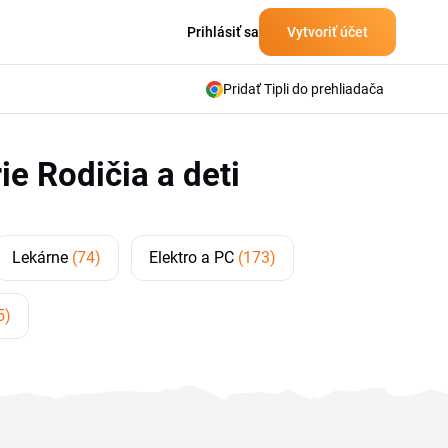
Prihlásiť sa
Vytvoriť účet
Pridať Tipli do prehliadača
e Rodičia a deti
Lekárne
(74)
Elektro a PC
(173)
5)