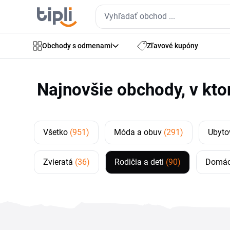
Obchody s odmenami
Zľavové kupóny
Najnovšie obchody, v kto
Všetko
(951)
Móda a obuv
(291)
Ubyto
Zvieratá
(36)
Rodičia a deti
(90)
Domác