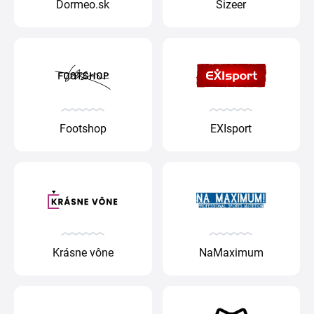
Dormeo.sk
Sizeer
Footshop
EXIsport
Krásne vône
NaMaximum