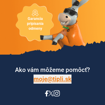
Garancia
pripísania
odmeny
Ako vám môžeme pomôcť?
moje@tipli.sk