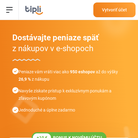
Vytvoriť účet
Dostávajte peniaze
späť
z nákupov v e-shopoch
Peniaze vám vráti viac ako
950 eshopov
až do výšky
26,9 %
z nákupu
Navyše získate prístup k exkluzívnym ponukám a
zľavovým kupónom
Jednoduché a úplne zadarmo
+10 €
BONUS K NOVÉMU ÚČTU