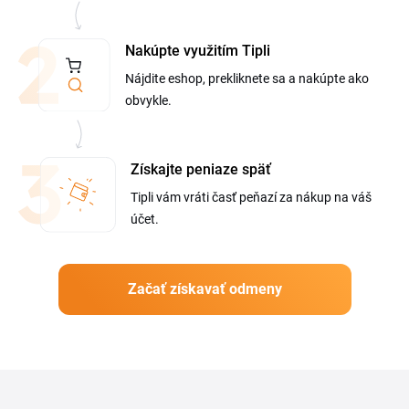
Nakúpte využitím Tipli
Nájdite eshop, prekliknete sa a nakúpte ako
obvykle.
Získajte peniaze späť
Tipli vám vráti časť peňazí za nákup na váš
účet.
Začať získavať odmeny